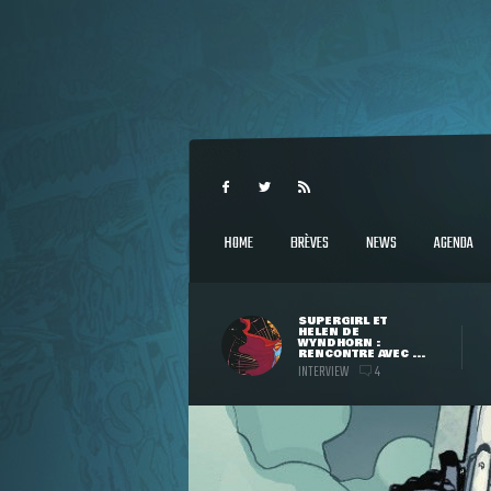
HOME
BRÈVES
NEWS
AGENDA
SUPERGIRL ET
HELEN DE
WYNDHORN :
RENCONTRE AVEC ...
INTERVIEW
4