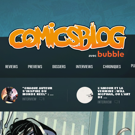
PL
REVIEWS
PREVIEWS
DOSSIERS
INTERVIEWS
CHRONIQUES
"CHAQUE AUTEUR
L'AMOUR ET LA
S'INSPIRE DU
VERMINE : WILL
MONDE RÉEL" : ...
MCPHAIL, OU L'ART
DE ...
INTERVIEW
1
INTERVIEW
1