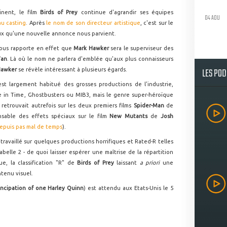
nent, le film
Birds of Prey
continue d'agrandir ses équipes
04 AOU
au casting
. Après
le nom de son directeur artistique
, c'est sur le
ux qu'une nouvelle annonce nous parvient.
us rapporte en effet que
Mark Hawker
sera le superviseur des
Yan
. Là où le nom ne parlera d'emblée qu'aux plus connaisseurs
LES PO
Hawker
se révèle intéressant à plusieurs égards.
t largement habitué des grosses productions de l'industrie,
e in Time, Ghostbusters ou MIB3, mais le genre super-héroïque
 retrouvait autrefois sur les deux premiers films
Spider-Man
de
nsable des effets spéciaux sur le film
New Mutants
de
Josh
epuis pas mal de temps
).
ravaillé sur quelques productions horrifiques et Rated-R telles
elle 2 - de quoi laisser espérer une maîtrise de la répartition
e, la classification "R" de
Birds of Prey
laissant
a priori
une
ntenu visuel.
ancipation of one Harley Quinn
) est attendu aux Etats-Unis le 5