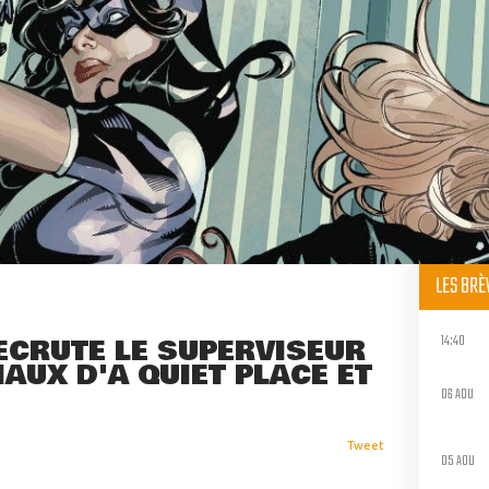
LES BR
14:40
ECRUTE LE SUPERVISEUR
IAUX D'A QUIET PLACE ET
06 AOU
Tweet
05 AOU