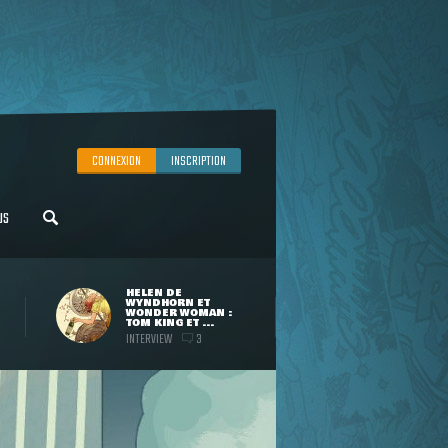
CONNEXION
INSCRIPTION
US
HELEN DE
WYNDHORN ET
WONDER WOMAN :
TOM KING ET ...
INTERVIEW
3