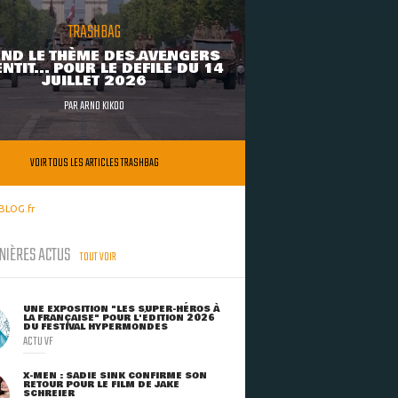
TRASHBAG
ND LE THÈME DES AVENGERS
NTIT... POUR LE DÉFILÉ DU 14
JUILLET 2026
PAR
ARNO KIKOO
VOIR TOUS LES ARTICLES TRASHBAG
BLOG.fr
NIÈRES ACTUS
TOUT VOIR
UNE EXPOSITION "LES SUPER-HÉROS À
LA FRANÇAISE" POUR L'ÉDITION 2026
DU FESTIVAL HYPERMONDES
ACTU VF
X-MEN : SADIE SINK CONFIRME SON
RETOUR POUR LE FILM DE JAKE
SCHREIER