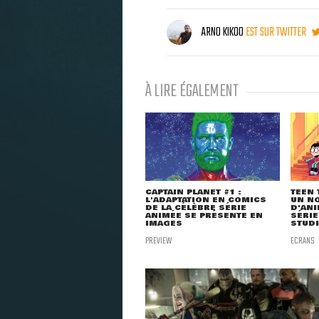
ARNO KIKOO
EST SUR TWITTER
À LIRE ÉGALEMENT
CAPTAIN PLANET #1 :
TEEN 
L'ADAPTATION EN COMICS
UN NO
DE LA CÉLÈBRE SÉRIE
D'ANI
ANIMÉE SE PRÉSENTE EN
SÉRIE
IMAGES
STUDI
PREVIEW
ECRANS