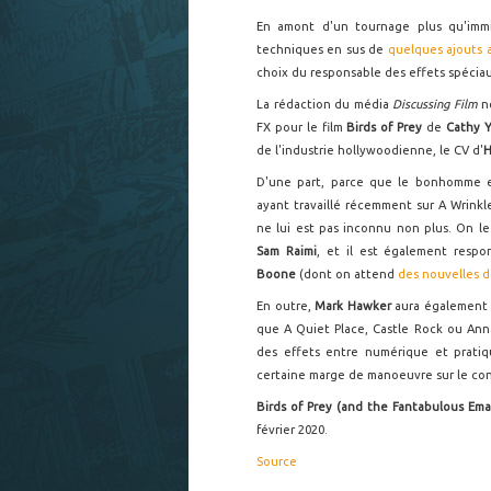
En amont d'un tournage plus qu'immi
techniques en sus de
quelques ajouts 
choix du responsable des effets spécia
La rédaction du média
Discussing Film
no
FX pour le film
Birds of Prey
de
Cathy 
de l'industrie hollywoodienne, le CV d'
D'une part, parce que le bonhomme es
ayant travaillé récemment sur A Wrinkl
ne lui est pas inconnu non plus. On le
Sam Raimi
, et il est également respo
Boone
(dont on attend
des nouvelles d
En outre,
Mark Hawker
aura également t
que A Quiet Place, Castle Rock ou Annab
des effets entre numérique et pratiqu
certaine marge de manoeuvre sur le co
Birds of Prey (and the Fantabulous Em
février 2020.
Source