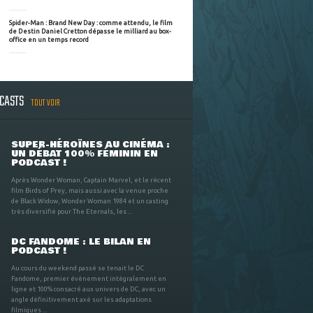
Spider-Man : Brand New Day : comme attendu, le film
de Destin Daniel Cretton dépasse le milliard au box-
office en un temps record
DCASTS
TOUT VOIR
SUPER-HÉROÏNES AU CINÉMA :
UN DÉBAT 100% FÉMININ EN
PODCAST !
Après Wonder Woman, Captain Marvel, et le récent
film Birds of Prey, mais aussi avec la venue proche
de Black Widow, Wonder Woman 1984 et un casting
très diversifié pour The Eternals, les ...
DC FANDOME : LE BILAN EN
PODCAST !
Au cours du weekend passé se tenait le DC
Fandome, premier évènement intégralement en
ligne et 100% consacré aux univers de DC, avec un
angle définitivement axé sur les adaptations
filmiques ...