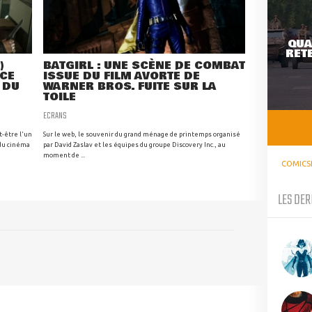
QUA
RETE
)
BATGIRL : UNE SCÈNE DE COMBAT
NCE
ISSUE DU FILM AVORTÉ DE
 DU
WARNER BROS. FUITE SUR LA
TOILE
ECRANS
t-être l'un
Sur le web, le souvenir du grand ménage de printemps organisé
 du cinéma
par David Zaslav et les équipes du groupe Discovery Inc., au
moment de ...
COMICS
LES DER