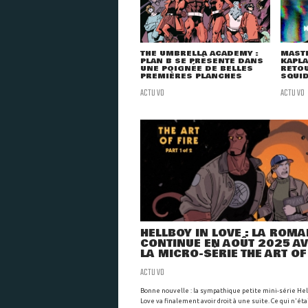
THE UMBRELLA ACADEMY :
MAST
PLAN B SE PRÉSENTE DANS
KAPLA
UNE POIGNÉE DE BELLES
RETOU
PREMIÈRES PLANCHES
SQUID
ACTU VO
ACTU VO
HELLBOY IN LOVE : LA ROM
CONTINUE EN AOÛT 2025 A
LA MICRO-SÉRIE THE ART OF
ACTU VO
Bonne nouvelle : la sympathique petite mini-série Hel
Love va finalement avoir droit à une suite. Ce qui n'éta