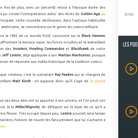
e fois de plus, avec un (second) retour à l'époque dorée des
04 AOU
à pu croiser l'interprétation méta' des récits du
Golden Age
au
rincipale, cette nouvelle déclinaison, dans l'optique habituelle
américaine, se concentrera sur le genre du comics militaire.
s le 1945 de ce monde fictif, concentré sur le
Black Hammer
LES PO
affrontant la menace nazie, les forces occultes et le malveillant
irer des
Invaders
,
Howling Commandos
et
Blackhawk
de cette
de
Jeff Lemire
, déjà appliquée à son
Martian Manhunter
, puisque
inuer de répondre aux oublis historique de la tradition comics.
 que créateur, c'est le scénariste
Ray Fawkes
qui se chargera de
brillant
Matt Kindt
- on suppose donc qu'il s'agit de
ce projet
que ses deux amis ont su apporter à son univers, et l'on peut voir
vie (à la
Millar
/
Mignola
) de déléguer sur la base de ce qu'il a
ers fleuve. Très occupé depuis peu,
Lemire
pourrait ainsi laisser
naristes, histoire de nourrir les fans pendant que lui s'acharne à
tion
.