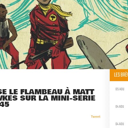
LES BR
05 AOU
SE LE FLAMBEAU À MATT
WKES SUR LA MINI-SÉRIE
45
04 AOU
Tweet
04 AOU