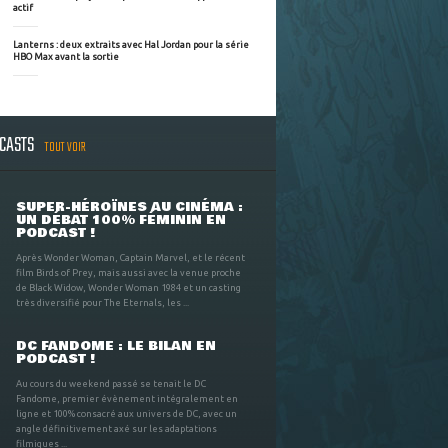
actif
Lanterns : deux extraits avec Hal Jordan pour la série
HBO Max avant la sortie
DCASTS
TOUT VOIR
SUPER-HÉROÏNES AU CINÉMA :
UN DÉBAT 100% FÉMININ EN
PODCAST !
Après Wonder Woman, Captain Marvel, et le récent
film Birds of Prey, mais aussi avec la venue proche
de Black Widow, Wonder Woman 1984 et un casting
très diversifié pour The Eternals, les ...
DC FANDOME : LE BILAN EN
PODCAST !
Au cours du weekend passé se tenait le DC
Fandome, premier évènement intégralement en
ligne et 100% consacré aux univers de DC, avec un
angle définitivement axé sur les adaptations
filmiques ...