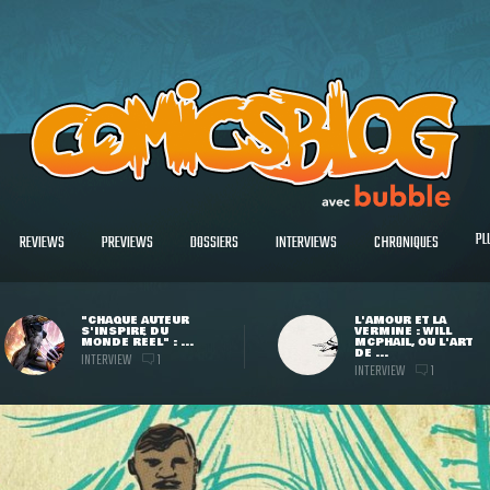
PL
REVIEWS
PREVIEWS
DOSSIERS
INTERVIEWS
CHRONIQUES
"CHAQUE AUTEUR
L'AMOUR ET LA
S'INSPIRE DU
VERMINE : WILL
MONDE RÉEL" : ...
MCPHAIL, OU L'ART
DE ...
INTERVIEW
1
INTERVIEW
1