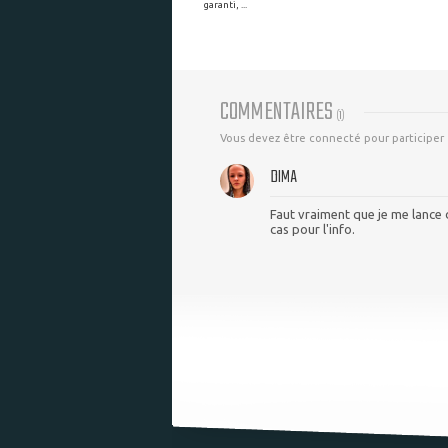
garanti, ...
COMMENTAIRES
(
1
)
Vous devez être connecté pour participer
DIMA
Faut vraiment que je me lance d
cas pour l'info.