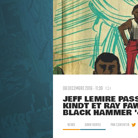
08 DECEMBRE 2018 - 11:39
1
JEFF LEMIRE PAS
KINDT ET RAY FA
BLACK HAMMER '
NEWS
DARK HORSE
PAR
CORENTIN