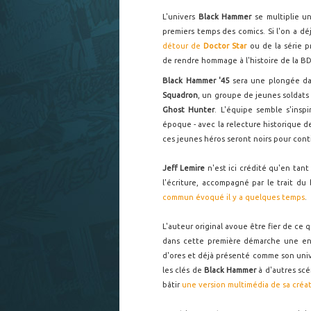
L'univers
Black Hammer
se multiplie un
premiers temps des comics. Si l'on a déj
détour de
Doctor Star
ou de la série p
de rendre hommage à l'histoire de la BD 
Black Hammer '45
sera une plongée dan
Squadron
, un groupe de jeunes soldats 
Ghost Hunter
. L'équipe semble s'insp
époque - avec la relecture historique 
ces jeunes héros seront noirs pour cont
Jeff Lemire
n'est ici crédité qu'en tant
l'écriture, accompagné par le trait du 
commun évoqué il y a quelques temps
.
L'auteur original avoue être fier de ce 
dans cette première démarche une en
d'ores et déjà présenté comme son univ
les clés de
Black Hammer
à d'autres scé
bâtir
une version multimédia de sa créa