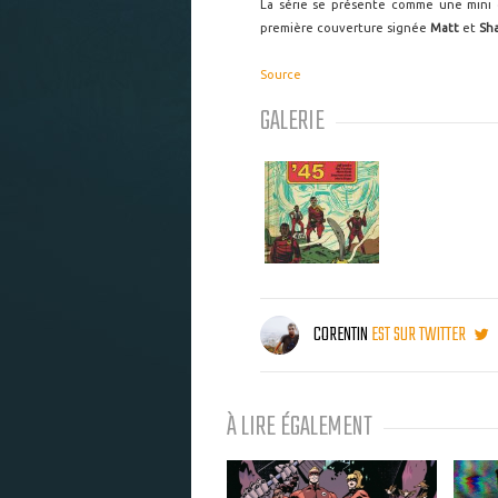
La série se présente comme une mini e
première couverture signée
Matt
et
Sha
Source
GALERIE
CORENTIN
EST SUR TWITTER
À LIRE ÉGALEMENT