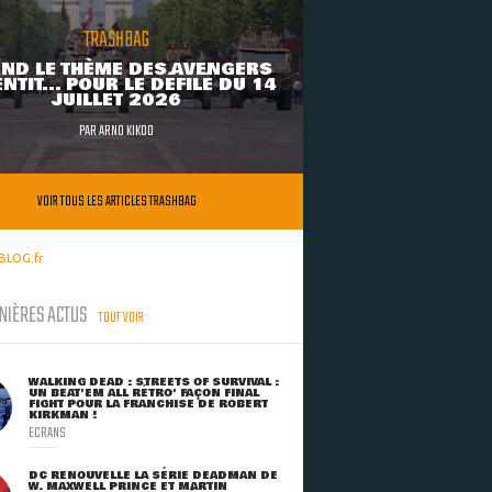
TRASHBAG
ND LE THÈME DES AVENGERS
NTIT... POUR LE DÉFILÉ DU 14
JUILLET 2026
PAR
ARNO KIKOO
VOIR TOUS LES ARTICLES TRASHBAG
BLOG.fr
NIÈRES ACTUS
TOUT VOIR
WALKING DEAD : STREETS OF SURVIVAL :
UN BEAT'EM ALL RÉTRO' FAÇON FINAL
FIGHT POUR LA FRANCHISE DE ROBERT
KIRKMAN !
ECRANS
DC RENOUVELLE LA SÉRIE DEADMAN DE
W. MAXWELL PRINCE ET MARTIN