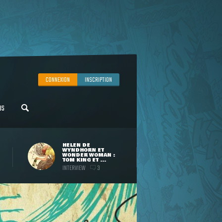
CONNEXION
INSCRIPTION
US
HELEN DE
WYNDHORN ET
WONDER WOMAN :
TOM KING ET ...
INTERVIEW
3