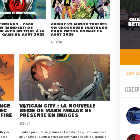
QUA
RETE
ERMINDS : ZACK
ARCHIE VS MINOR THREATS :
N (MINDSET) DE
UN CROSSOVER INATTENDU
R AVEC UN TITRE À LA
POUR PATTON OSWALT EN
 GAME EN AOÛT 2025
AOÛT 2025
ACTU VO
COMICS
LES DER
ANCE
VATICAN CITY : LA NOUVELLE
VEC
SÉRIE DE MARK MILLAR SE
 FIRE
PRÉSENTE EN IMAGES
ACTU VO
lboy in
Tombée par surprise, comme ce texto louche qui vous annonce
it pas
qu'un colis que vous n'aviez pas commandé est déjà disponible