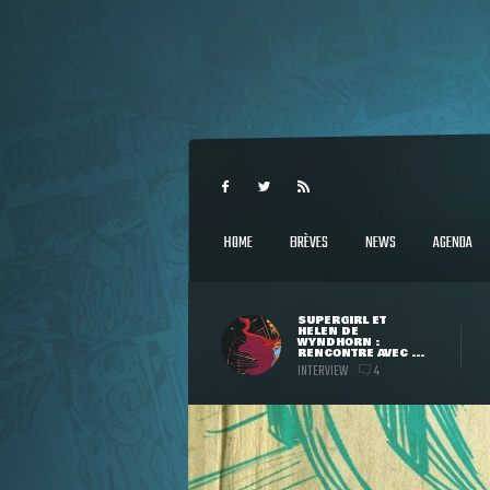
HOME
BRÈVES
NEWS
AGENDA
SUPERGIRL ET
HELEN DE
WYNDHORN :
RENCONTRE AVEC ...
INTERVIEW
4