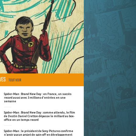
ÈVES
TOUT VOIR
Spider-Man : Brand New Day : en France, un succès
record aussi avec 3 millions d'entrées en une
semaine
Spider-Man : Brand New Day : comme attendu, le film
de Destin Daniel Cretton dépasse le milliard au box-
office en un temps record
Spider-Man : le président de Sony Pictures confirme
n'avoir aucun projet de spin-off en développement