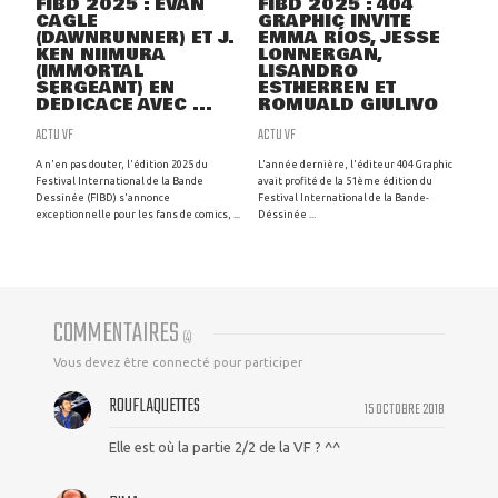
FIBD 2025 : EVAN
FIBD 2025 : 404
CAGLE
GRAPHIC INVITE
(DAWNRUNNER) ET J.
EMMA RÍOS, JESSE
KEN NIIMURA
LONNERGAN,
(IMMORTAL
LISANDRO
SERGEANT) EN
ESTHERREN ET
DÉDICACE AVEC ...
ROMUALD GIULIVO
ACTU VF
ACTU VF
A n'en pas douter, l'édition 2025 du
L'année dernière, l'éditeur 404 Graphic
Festival International de la Bande
avait profité de la 51ème édition du
Dessinée (FIBD) s'annonce
Festival International de la Bande-
exceptionnelle pour les fans de comics, ...
Déssinée ...
COMMENTAIRES
(
4
)
Vous devez être connecté pour participer
ROUFLAQUETTES
15 OCTOBRE 2018
Elle est où la partie 2/2 de la VF ? ^^