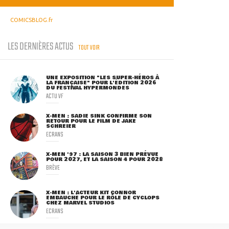
COMICSBLOG.fr
LES DERNIÈRES ACTUS
TOUT VOIR
UNE EXPOSITION "LES SUPER-HÉROS À
LA FRANÇAISE" POUR L'ÉDITION 2026
DU FESTIVAL HYPERMONDES
ACTU VF
X-MEN : SADIE SINK CONFIRME SON
RETOUR POUR LE FILM DE JAKE
SCHREIER
ECRANS
X-MEN '97 : LA SAISON 3 BIEN PRÉVUE
POUR 2027, ET LA SAISON 4 POUR 2028
BRÈVE
X-MEN : L'ACTEUR KIT CONNOR
EMBAUCHÉ POUR LE RÔLE DE CYCLOPS
CHEZ MARVEL STUDIOS
ECRANS