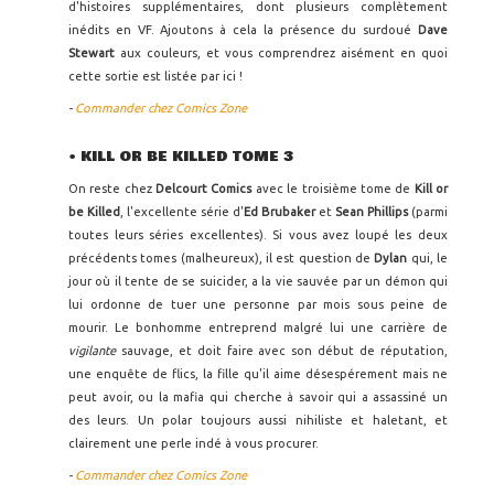
d'histoires supplémentaires, dont plusieurs complètement
inédits en VF. Ajoutons à cela la présence du surdoué
Dave
Stewart
aux couleurs, et vous comprendrez aisément en quoi
cette sortie est listée par ici !
-
Commander chez Comics Zone
• KILL OR BE KILLED TOME 3
On reste chez
Delcourt Comics
avec le troisième tome de
Kill or
be Killed
, l'excellente série d'
Ed Brubaker
et
Sean Phillips
(parmi
toutes leurs séries excellentes). Si vous avez loupé les deux
précédents tomes (malheureux), il est question de
Dylan
qui, le
jour où il tente de se suicider, a la vie sauvée par un démon qui
lui ordonne de tuer une personne par mois sous peine de
mourir. Le bonhomme entreprend malgré lui une carrière de
vigilante
sauvage, et doit faire avec son début de réputation,
une enquête de flics, la fille qu'il aime désespérement mais ne
peut avoir, ou la mafia qui cherche à savoir qui a assassiné un
des leurs. Un polar toujours aussi nihiliste et haletant, et
clairement une perle indé à vous procurer.
-
Commander chez Comics Zone