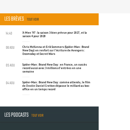
LES BRÈVES
TOUT VOIR
14:40
X-Men '97 : la saison 3 bien prévue pour 2027, et la
saison 4 pour 2028
06 AOU
Chris McKenna et Erik Sommers (Spider-Man : Brand
New Day) en renfort sur l'écriture de Avengers :
Doomsday et Secret Wars
05 AOU
Spider-Man : Brand New Day : en France, un succès
record aussi avec 3 millions d'entrées en une
semaine
04 AOU
Spider-Man : Brand New Day : comme attendu, le film
de Destin Daniel Cretton dépasse le milliard au box-
office en un temps record
LES PODCASTS
TOUT VOIR