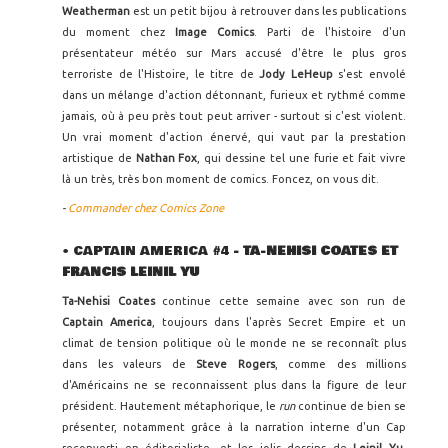
Weatherman
est un petit bijou à retrouver dans les publications
du moment chez
Image Comics
. Parti de l'histoire d'un
présentateur météo sur Mars accusé d'être le plus gros
terroriste de l'Histoire, le titre de
Jody LeHeup
s'est envolé
dans un mélange d'action détonnant, furieux et rythmé comme
jamais, où à peu près tout peut arriver - surtout si c'est violent.
Un vrai moment d'action énervé, qui vaut par la prestation
artistique de
Nathan Fox
, qui dessine tel une furie et fait vivre
là un très, très bon moment de comics. Foncez, on vous dit.
-
Commander chez Comics Zone
• CAPTAIN AMERICA #4
- TA-NEHISI COATES ET
FRANCIS LEINIL YU
Ta-Nehisi Coates
continue cette semaine avec son run de
Captain America
, toujours dans l'après Secret Empire et un
climat de tension politique où le monde ne se reconnaît plus
dans les valeurs de
Steve Rogers
, comme des millions
d'Américains ne se reconnaissent plus dans la figure de leur
président. Hautement métaphorique, le
run
continue de bien se
présenter, notamment grâce à la narration interne d'un Cap
reconverti en éditorialiste, et les jolis dessins de
Leinil Yu
.