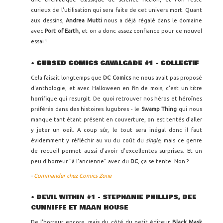
curieux de l'utilisation qui sera faite de cet univers mort. Quant
aux dessins,
Andrea Mutti
nous a déjà régalé dans le domaine
avec
Port of Earth
, et on a donc assez confiance pour ce nouvel
essai !
•
CURSED COMICS CAVALCADE #1 - COLLECTIF
Cela faisait longtemps que
DC Comics
ne nous avait pas proposé
d'anthologie, et avec Halloween en fin de mois, c'est un titre
horrifique qui resurgit. De quoi retrouver nos héros et héroïnes
préférés dans des histoires lugubres - le
Swamp Thing
qui nous
manque tant étant présent en couverture, on est tentés d'aller
y jeter un oeil. A coup sûr, le tout sera inégal donc il faut
évidemment y réfléchir au vu du coût du
single
, mais ce genre
de recueil permet aussi d'avoir d'excellentes surprises. Et un
peu d'horreur "à l'ancienne" avec du
DC
, ça se tente. Non ?
-
Commander chez Comics Zone
•
DEVIL WITHIN #1 - STEPHANIE PHILLIPS, DEE
CUNNIFFE ET MAAN HOUSE
De l'horreur encore, mais du côté du petit éditeur
Black Mask