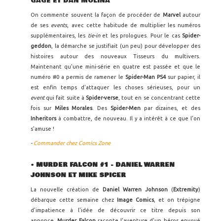
GAGE ET DAN MOLINA
On commente souvent la façon de procéder de
Marvel
autour
de ses
events
, avec cette habitude de multiplier les numéros
supplémentaires, les
tie-in
et les prologues. Pour le cas
Spider-
geddon
, la démarche se justifiait (un peu) pour développer des
histoires autour des nouveaux Tisseurs du multivers.
Maintenant qu'une mini-série en quatre est passée et que le
numéro #0 a permis de ramener le
Spider-Man PS4
sur papier, il
est enfin temps d'attaquer les choses sérieuses, pour un
event
qui fait suite à
Spider-verse
, tout en se concentrant cette
fois sur
Miles Morales
. Des
Spider-Men
par dizaines, et des
Inheritors
à combattre, de nouveau. Il y a intérêt à ce que l'on
s'amuse !
-
Commander chez Comics Zone
•
MURDER FALCON #1 - DANIEL WARREN
JOHNSON ET MIKE SPICER
La nouvelle création de
Daniel Warren Johnson
(
Extremity
)
débarque cette semaine chez
Image Comics
, et on trépigne
d'impatience à l'idée de découvrir ce titre depuis son
annonce.
Murder Falcon
raconte l'aventure d'un héros envoyé