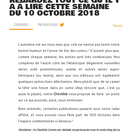
REGARDEZ TOUT CE QU'IL Y
A À LIRE CETTE SEMAINE
DU 10 OCTOBRE 2018
CHRONIQUE
PAR
ARNO KIKOO
Tweet
L'automne est sur nous mais que cela ne vienne pas ternir notre
bonne humeur et l'envie de lire des comics ! D'autant plus que,
comme chaque semaine, les sorties sont très nombreuses. Nos
compères de l'autre côté de l'Atlantique dégainent nouvelles
séries indé prometteuses,
events
et autres séries super-
héroïques (ou moins), alors que nos éditeurs ont également
quelques sorties bien alléchantes. Alors plutôt que de se casser
la tête une heure dans un
comic shop
(encore que, c'est ça
aussi le plaisir), notre
Checklist
vous propose de faire un point
sur ce qui pourrait, peut, vous intéresser.
Bien entendu, certaines publications passent sous notre radar
affûté, et vous pouvez nous faire part de VOS lectures dans
l'espace commentaires ci-dessous !
Disclaimer : la Checklist Comics est réalisée en partenariat avec le comic shop (et sa