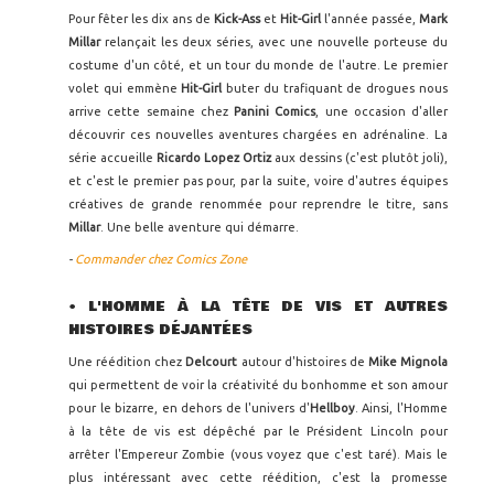
Pour fêter les dix ans de
Kick-Ass
et
Hit-Girl
l'année passée,
Mark
Millar
relançait les deux séries, avec une nouvelle porteuse du
costume d'un côté, et un tour du monde de l'autre. Le premier
volet qui emmène
Hit-Girl
buter du trafiquant de drogues nous
arrive cette semaine chez
Panini Comics
, une occasion d'aller
découvrir ces nouvelles aventures chargées en adrénaline. La
série accueille
Ricardo Lopez Ortiz
aux dessins (c'est plutôt joli),
et c'est le premier pas pour, par la suite, voire d'autres équipes
créatives de grande renommée pour reprendre le titre, sans
Millar
. Une belle aventure qui démarre.
-
Commander chez Comics Zone
• L'HOMME À LA TÊTE DE VIS ET AUTRES
HISTOIRES DÉJANTÉES
Une réédition chez
Delcourt
autour d'histoires de
Mike Mignola
qui permettent de voir la créativité du bonhomme et son amour
pour le bizarre, en dehors de l'univers d'
Hellboy
. Ainsi, l'Homme
à la tête de vis est dépêché par le Président Lincoln pour
arrêter l'Empereur Zombie (vous voyez que c'est taré). Mais le
plus intéressant avec cette réédition, c'est la promesse