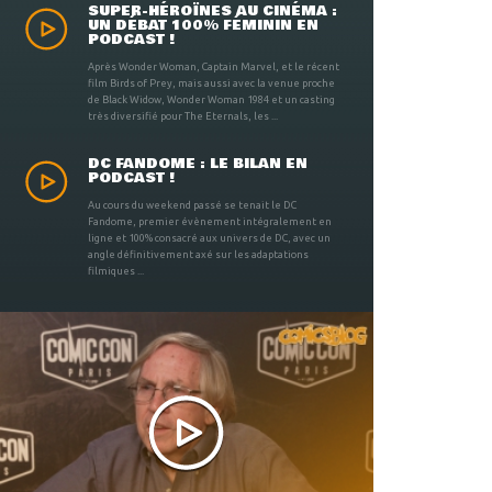
SUPER-HÉROÏNES AU CINÉMA :
UN DÉBAT 100% FÉMININ EN
PODCAST !
Après Wonder Woman, Captain Marvel, et le récent
film Birds of Prey, mais aussi avec la venue proche
de Black Widow, Wonder Woman 1984 et un casting
très diversifié pour The Eternals, les ...
DC FANDOME : LE BILAN EN
PODCAST !
Au cours du weekend passé se tenait le DC
Fandome, premier évènement intégralement en
ligne et 100% consacré aux univers de DC, avec un
angle définitivement axé sur les adaptations
filmiques ...