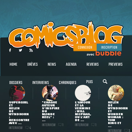
CONNEXION
INSCRIPTION
HOME
BRÈVES
NEWS
AGENDA
REVIEWS
PREVIEWS
PLUS
DOSSIERS
INTERVIEWS
CHRONIQUES
SUPERGIRL
"CHAQUE
L'AMOUR
HELEN
ET
AUTEUR
ET LA
DE
HELEN
S'INSPIRE
VERMINE
WYNDHORN
DE
DU
: WILL
ET
WYNDHORN
MONDE
MCPHAIL,
WONDER
:
RÉEL" :
OU L'ART
WOMAN :
RENCONTRE
...
DE ...
TOM
AVEC ...
KING ET
INTERVIEW
INTERVIEW
1
1
...
INTERVIEW
4
INTERVIEW
3