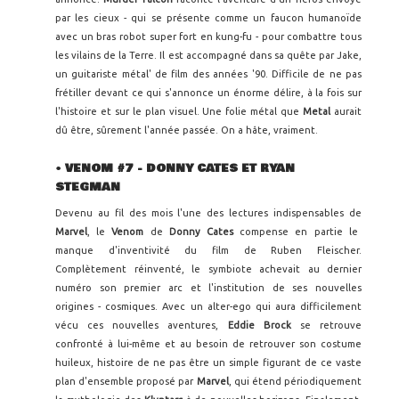
par les cieux - qui se présente comme un faucon humanoïde
avec un bras robot super fort en kung-fu - pour combattre tous
les vilains de la Terre. Il est accompagné dans sa quête par Jake,
un guitariste métal' de film des années '90. Difficile de ne pas
frétiller devant ce qui s'annonce un énorme délire, à la fois sur
l'histoire et sur le plan visuel. Une folie métal que
Metal
aurait
dû être, sûrement l'année passée. On a hâte, vraiment.
•
VENOM #7 - DONNY CATES ET RYAN
STEGMAN
Devenu au fil des mois l'une des lectures indispensables de
Marvel
, le
Venom
de
Donny Cates
compense en partie le
manque d'inventivité du film de Ruben Fleischer.
Complètement réinventé, le symbiote achevait au dernier
numéro son premier arc et l'institution de ses nouvelles
origines - cosmiques. Avec un alter-ego qui aura difficilement
vécu ces nouvelles aventures,
Eddie Brock
se retrouve
confronté à lui-même et au besoin de retrouver son costume
huileux, histoire de ne pas être un simple figurant de ce vaste
plan d'ensemble proposé par
Marvel
, qui étend périodiquement