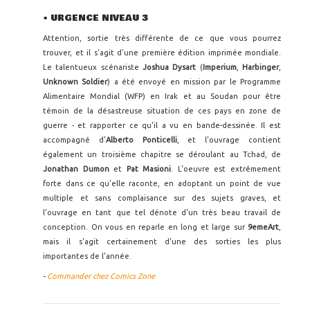
• URGENCE NIVEAU 3
Attention, sortie très différente de ce que vous pourrez
trouver, et il s'agit d'une première édition imprimée mondiale.
Le talentueux scénariste
Joshua Dysart
(
Imperium
,
Harbinger
,
Unknown Soldier
) a été envoyé en mission par le Programme
Alimentaire Mondial (WFP) en Irak et au Soudan pour être
témoin de la désastreuse situation de ces pays en zone de
guerre - et rapporter ce qu'il a vu en bande-dessinée. Il est
accompagné d'
Alberto Ponticelli
, et l'ouvrage contient
également un troisième chapitre se déroulant au Tchad, de
Jonathan Dumon
et
Pat Masioni
. L'oeuvre est extrêmement
forte dans ce qu'elle raconte, en adoptant un point de vue
multiple et sans complaisance sur des sujets graves, et
l'ouvrage en tant que tel dénote d'un très beau travail de
conception. On vous en reparle en long et large sur
9emeArt
,
mais il s'agit certainement d'une des sorties les plus
importantes de l'année.
-
Commander chez Comics Zone