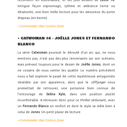
Intrigue façon espionnage, rythme et ambiance terne ou
désaturée, une bien belle lecture pour les amoureux du porte
drapeau (en berne).
-
Commander chez Comics Zone
•
CATWOMAN #4 - JOËLLE JONES ET FERNANDO
BLANCO
La série
Catwoman
poursuit le déroulé d'un arc qui, ne nous
mentons pas, n'est pas des plus renversants sur son scénario,
mais prévaut toujours pour le dessin de
Joëlle Jones
, dont on
ne cessera de vous vanter les qualité. Le numéro précédent
nous a fait explorer le passé de cette mystérieuse antagoniste
obsédée par son apparence, alors que le
cliffjanger
nous
promettait de retrouver, une personne bien connue de
l'entourage de
Selina Kyle
, dans une position plutôt
inconfortable. A retrouver donc pour ce thriller séduisant, avec
un
Fernando Blanco
en renfort et dont le style se mêle bien à
celui de
Jones
. Un petit plaisir de lecture.
-
Commander chez Comics Zone