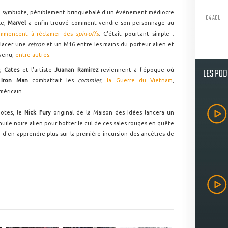
du symbiote, péniblement bringuebalé d'un événement médiocre
04 AOU
le,
Marvel
a enfin trouvé comment vendre son personnage au
ommencent à réclamer des
spin-offs
. C'était pourtant simple :
lacer une
retcon
et un M16 entre les mains du porteur alien et
venu,
entre autres
.
LES PO
t
,
Cates
et l'artiste
Juanan Ramirez
reviennent à l'époque où
ù
Iron Man
combattait les
commies
,
la Guerre du Vietnam
,
méricain.
iotes, le
Nick Fury
original de la Maison des Idées lancera un
'huile noire alien pour botter le cul de ces sales rouges en quête
n d'en apprendre plus sur la première incursion des ancêtres de