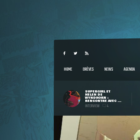
HOME
BRÈVES
NEWS
AGENDA
SUPERGIRL ET
HELEN DE
WYNDHORN :
RENCONTRE AVEC ...
INTERVIEW
4