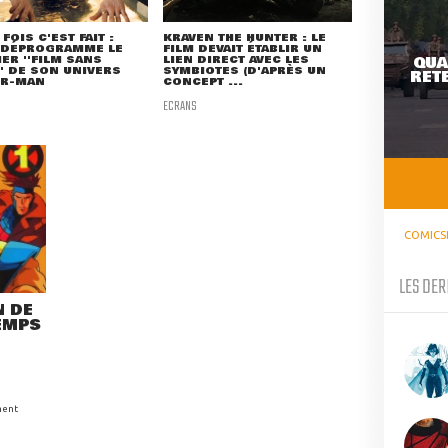
FOIS C'EST FAIT :
KRAVEN THE HUNTER : LE
 DÉPROGRAMME LE
FILM DEVAIT ÉTABLIR UN
ER ''FILM SANS
LIEN DIRECT AVEC LES
QUA
'' DE SON UNIVERS
SYMBIOTES (D'APRÈS UN
RETE
ER-MAN
CONCEPT ...
ECRANS
COMICS
LES DER
N DE
EMPS
ment