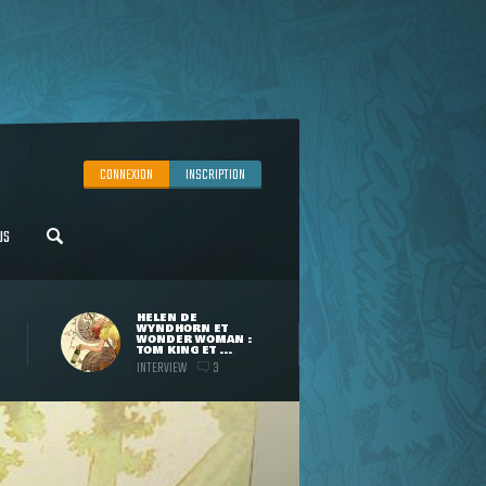
CONNEXION
INSCRIPTION
US
HELEN DE
WYNDHORN ET
WONDER WOMAN :
TOM KING ET ...
INTERVIEW
3