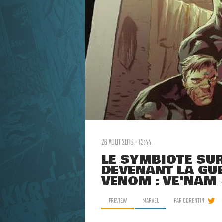
26 AOUT 2018 - 13:44
LE SYMBIOTE SUR
DEVENANT LA GU
VENOM : VE'NAM
PREVIEW
MARVEL
PAR
CORENTIN