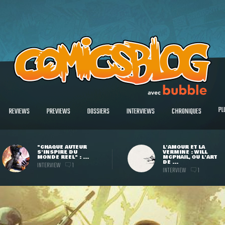
PL
REVIEWS
PREVIEWS
DOSSIERS
INTERVIEWS
CHRONIQUES
"CHAQUE AUTEUR
L'AMOUR ET LA
S'INSPIRE DU
VERMINE : WILL
MONDE RÉEL" : ...
MCPHAIL, OU L'ART
DE ...
INTERVIEW
1
INTERVIEW
1