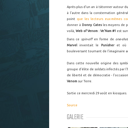
Après plus d'un an à tâtonner autour 
à l'autre dans la consternation généra
point
que les lecteurs eux-mêmes c
donner à
Donny Cates
les moyens de p
voilà,
Web of Venom : Ve'Nam #1
est sur
Dans ce
spin-off
en forme de
one-sho
Marvel
inventait le
Punisher
et o
bouleversant tournant de l'imaginaire a
Dans cette nouvelle origine des symb
groupe d'élite de soldats infectés par l
de liberté et de démocratie - l'occasio
Venom
sur Terre.
Sortie ce mercredi 29 août en kiosques.
Source
GALERIE