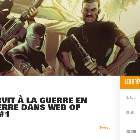
LES BR
07 AOU
VIT À LA GUERRE EN
ERRE DANS WEB OF
 #1
06 AOU
Tweet
05 AOU