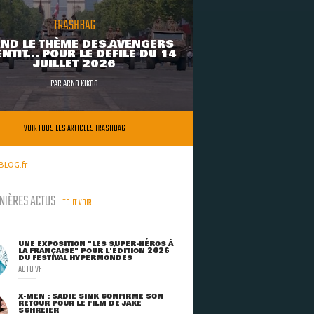
TRASHBAG
ND LE THÈME DES AVENGERS
NTIT... POUR LE DÉFILÉ DU 14
JUILLET 2026
PAR
ARNO KIKOO
VOIR TOUS LES ARTICLES TRASHBAG
BLOG.fr
NIÈRES ACTUS
TOUT VOIR
UNE EXPOSITION "LES SUPER-HÉROS À
LA FRANÇAISE" POUR L'ÉDITION 2026
DU FESTIVAL HYPERMONDES
ACTU VF
X-MEN : SADIE SINK CONFIRME SON
RETOUR POUR LE FILM DE JAKE
SCHREIER