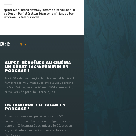
Spider-Man : Brand New Day : comme attendu, le film
de Destin Daniel Cretton dépasse le milliard au box-
office en un temps record
DCASTS
TOUT VOIR
SUPER-HÉROÏNES AU CINÉMA :
UN DÉBAT 100% FÉMININ EN
PODCAST !
Après Wonder Woman, Captain Marvel, et le récent
film Birds of Prey, mais aussi avec la venue proche
de Black Widow, Wonder Woman 1984 et un casting
très diversifié pour The Eternals, les ...
DC FANDOME : LE BILAN EN
PODCAST !
Au cours du weekend passé se tenait le DC
Fandome, premier évènement intégralement en
ligne et 100% consacré aux univers de DC, avec un
angle définitivement axé sur les adaptations
filmiques ...