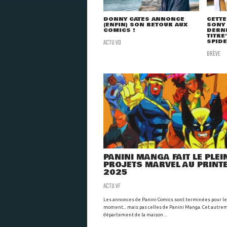
DONNY CATES ANNONCE
CETTE 
(ENFIN) SON RETOUR AUX
SONY
COMICS !
DERNI
TITRE
ACTU VO
SPID
BRÈVE
PANINI MANGA FAIT LE PLEI
PROJETS MARVEL AU PRINT
2025
ACTU VF
Les annonces de Panini Comics sont terminées pour le
moment... mais pas celles de Panini Manga. Cet autre
département de la maison ...