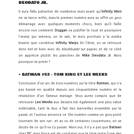
DEODATO JR.
Il aura fallu patienter de nombreux mois avant qu'
Infinity Wars
ne se lance enfin, mais le premier numéro aura su offrir un gros
démarrage avec quelques moments chocs, bien qu'il faille
encore voir comment
Duggan
va justifier le tout et poursuivre
l'
event
, qui mènera, on le sait, le mois prochain à la zumba
bizarre que constitue
Infinity Warps
. En l'état, on se retrouve
donc bel et bien avec du
blockbuster
sur papier, et de ce côté
on apprécie plutôt les planches de
Mike Deodato Jr
. Alors
pourquoi se priver ?
•
BATMAN #53 - TOM KING ET LEE WEEKS
Conclusion d'un arc de trois numéros sur le titre
Batman
, qui n'a
pas baissé en qualité depuis son cinquantième numéro et la
résolution d'un fameux mariage. Vous aurez compris que de
retrouver
Lee Weeks
aux dessins est également une plus value
indéniable, tant le duo a fait des merveilles ensemble par le
passé, et l'auteur annonce ce 53e numéro comme un gros point
tournant de son
run
- et au vu de certaines couvertures, on se
doute de ce qu'il va s'y passer. Alors oui, il n'y a pas que
Batman
chez
DC
, mais force est de constater que le titre reste l'une des