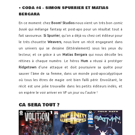
•
CODA #4 - SIMON SPURRIER ET MATIAS
BERGARA
En ce moment chez
Boom! Studios
nous vient un très bon
comic
book
qui mélange fantasy et post-apo pour un résultat tout à
fait savoureux.
Si Spurrier
, qu'on a déjà vu chez cet éditeur pour
le très chouette
Weavers
, nous livre un récit engageant dans
un univers qui se dessine (littéralement) sous les yeux du
lecteur, et ce grâce à un
Matias Bergara
qui nous décolle les
rétines à chaque numéro. Le héros
Hum
a réussi à protéger
Ridgetown
d'une attaque et doit poursuivre sa quête pour
sauver l'âme de sa femme, dans un monde post-apocalyptique
où tous les êtres de magie ont bien failli périr. Envoûtant, le
récit est une jolie trouvaille dans les petits éditeurs indés, et
on espère le voir arriver en VF un jour ou l'autre !
CA SERA TOUT ?