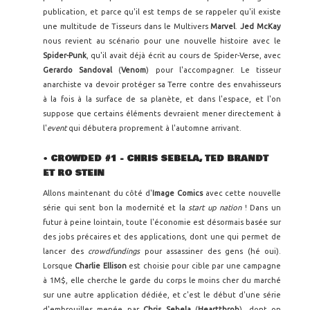
publication, et parce qu'il est temps de se rappeler qu'il existe
une multitude de Tisseurs dans le Multivers
Marvel
.
Jed McKay
nous revient au scénario pour une nouvelle histoire avec le
Spider-Punk
, qu'il avait déjà écrit au cours de Spider-Verse, avec
Gerardo Sandoval
(
Venom
) pour l'accompagner. Le tisseur
anarchiste va devoir protéger sa Terre contre des envahisseurs
à la fois à la surface de sa planète, et dans l'espace, et l'on
suppose que certains éléments devraient mener directement à
l'
event
qui débutera proprement à l'automne arrivant.
•
CROWDED #1 - CHRIS SEBELA, TED BRANDT
ET RO STEIN
Allons maintenant du côté d'
Image Comics
avec cette nouvelle
série qui sent bon la modernité et la
start up nation
! Dans un
futur à peine lointain, toute l'économie est désormais basée sur
des jobs précaires et des applications, dont une qui permet de
lancer des
crowdfundings
pour assassiner des gens (hé oui).
Lorsque
Charlie Ellison
est choisie pour cible par une campagne
à 1M$, elle cherche le garde du corps le moins cher du marché
sur une autre application dédiée, et c'est le début d'une série
d'embrouilles menée par
Chris Sebela
(
Heartthrob
), dont on