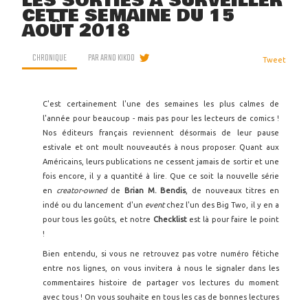
LES SORTIES À SURVEILLER
CETTE SEMAINE DU 15
AOÛT 2018
CHRONIQUE
PAR
ARNO KIKOO
Tweet
C'est certainement l'une des semaines les plus calmes de
l'année pour beaucoup - mais pas pour les lecteurs de comics !
Nos éditeurs français reviennent désormais de leur pause
estivale et ont moult nouveautés à nous proposer. Quant aux
Américains, leurs publications ne cessent jamais de sortir et une
fois encore, il y a quantité à lire. Que ce soit la nouvelle série
en
creator-owned
de
Brian M. Bendis
, de nouveaux titres en
indé ou du lancement d'un
event
chez l'un des Big Two, il y en a
pour tous les goûts, et notre
Checklist
est là pour faire le point
!
Bien entendu, si vous ne retrouvez pas votre numéro fétiche
entre nos lignes, on vous invitera à nous le signaler dans les
commentaires histoire de partager vos lectures du moment
avec tous ! On vous souhaite en tous les cas de bonnes lectures