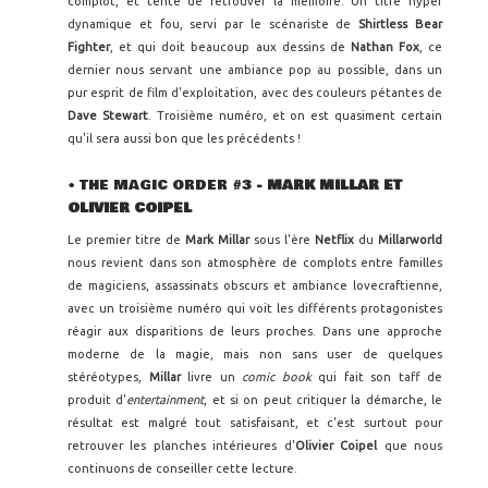
complot, et tente de retrouver la mémoire. Un titre hyper
dynamique et fou, servi par le scénariste de
Shirtless Bear
Fighter
, et qui doit beaucoup aux dessins de
Nathan Fox
, ce
dernier nous servant une ambiance pop au possible, dans un
pur esprit de film d'exploitation, avec des couleurs pétantes de
Dave Stewart
. Troisième numéro, et on est quasiment certain
qu'il sera aussi bon que les précédents !
• THE MAGIC ORDER #3
- MARK MILLAR ET
OLIVIER COIPEL
Le premier titre de
Mark Millar
sous l'ère
Netflix
du
Millarworld
nous revient dans son atmosphère de complots entre familles
de magiciens, assassinats obscurs et ambiance lovecraftienne,
avec un troisième numéro qui voit les différents protagonistes
réagir aux disparitions de leurs proches. Dans une approche
moderne de la magie, mais non sans user de quelques
stéréotypes,
Millar
livre un
comic book
qui fait son taff de
produit d'
entertainment
, et si on peut critiquer la démarche, le
résultat est malgré tout satisfaisant, et c'est surtout pour
retrouver les planches intérieures d'
Olivier Coipel
que nous
continuons de conseiller cette lecture.