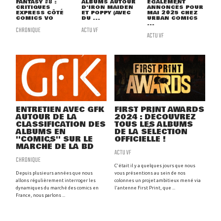
FANTASY #8 :
ALBUMS AUTOUR
ÉGALEMENT
CRITIQUES
D'IRON MAIDEN
ANNONCÉS POUR
EXPRESS CÔTÉ
ET POPPY (AVEC
MAI 2025 CHEZ
COMICS VO
DU ...
URBAN COMICS
...
CHRONIQUE
ACTU VF
ACTU VF
ENTRETIEN AVEC GFK
FIRST PRINT AWARDS
AUTOUR DE LA
2024 : DÉCOUVREZ
CLASSIFICATION DES
TOUS LES ALBUMS
ALBUMS EN
DE LA SÉLECTION
''COMICS'' SUR LE
OFFICIELLE !
MARCHÉ DE LA BD
ACTU VF
CHRONIQUE
C'était il y a quelques jours que nous
Depuis plusieurs années que nous
vous présentions au sein de nos
allons régulièrement interroger les
colonnes un projet ambitieux mené via
dynamiques du marché des comics en
l'antenne First Print, que ...
France, nous parlons ...