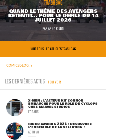
TRASHBAG
QUAND LE THÈME DES AVENGERS
RETENTIT... POUR LE DÉFILÉ DU 14
JUILLET 2026
PAR
ARNO KIKOO
VOIR TOUS LES ARTICLES TRASHBAG
COMICSBLOG.fr
LES DERNIÈRES ACTUS
TOUT VOIR
X-MEN : L'ACTEUR KIT CONNOR
EMBAUCHÉ POUR LE RÔLE DE CYCLOPS
CHEZ MARVEL STUDIOS
ECRANS
RINGO AWARDS 2026 : DÉCOUVREZ
L'ENSEMBLE DE LA SÉLECTION !
ACTU VO