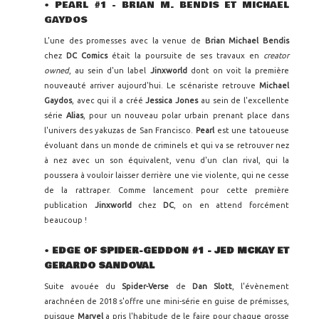
•
PEARL #1 - BRIAN M. BENDIS ET MICHAEL
GAYDOS
L'une des promesses avec la venue de
Brian Michael Bendis
chez
DC Comics
était la poursuite de ses travaux en
creator
owned
, au sein d'un label
Jinxworld
dont on voit la première
nouveauté arriver aujourd'hui. Le scénariste retrouve
Michael
Gaydos
, avec qui il a créé
Jessica Jones
au sein de l'excellente
série
Alias
, pour un nouveau polar urbain prenant place dans
l'univers des yakuzas de San Francisco.
Pearl
est une tatoueuse
évoluant dans un monde de criminels et qui va se retrouver nez
à nez avec un son équivalent, venu d'un clan rival, qui la
poussera à vouloir laisser derrière une vie violente, qui ne cesse
de la rattraper. Comme lancement pour cette première
publication
Jinxworld
chez
DC
, on en attend forcément
beaucoup !
•
EDGE OF SPIDER-GEDDON #1 - JED MCKAY ET
GERARDO SANDOVAL
Suite avouée du
Spider-Verse
de
Dan Slott
, l'évènement
arachnéen de 2018 s'offre une mini-série en guise de prémisses,
puisque
Marvel
a pris l'habitude de le faire pour chaque grosse