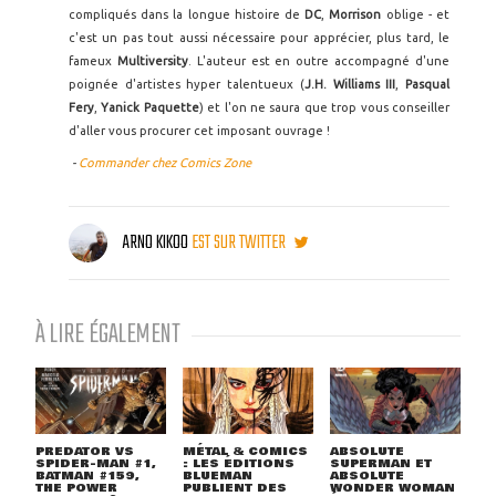
compliqués dans la longue histoire de
DC
,
Morrison
oblige - et
c'est un pas tout aussi nécessaire pour apprécier, plus tard, le
fameux
Multiversity
. L'auteur est en outre accompagné d'une
poignée d'artistes hyper talentueux (
J.H. Williams III
,
Pasqual
Fery
,
Yanick Paquette
) et l'on ne saura que trop vous conseiller
d'aller vous procurer cet imposant ouvrage !
-
Commander chez Comics Zone
ARNO KIKOO
EST SUR TWITTER
À LIRE ÉGALEMENT
PREDATOR VS
MÉTAL & COMICS
ABSOLUTE
SPIDER-MAN #1,
: LES ÉDITIONS
SUPERMAN ET
BATMAN #159,
BLUEMAN
ABSOLUTE
THE POWER
PUBLIENT DES
WONDER WOMAN