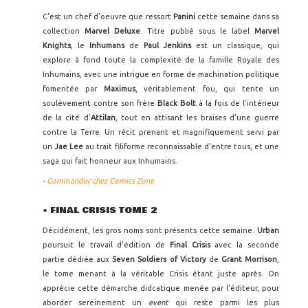
C'est un chef d'oeuvre que ressort
Panini
cette semaine dans sa
collection
Marvel Deluxe
. Titre publié sous le label
Marvel
Knights
, le
Inhumans
de
Paul Jenkins
est un classique, qui
explore à fond toute la complexité de la famille Royale des
Inhumains, avec une intrigue en forme de machination politique
fomentée par
Maximus
, véritablement fou, qui tente un
soulèvement contre son frère
Black Bolt
à la fois de l'intérieur
de la cité d'
Attilan
, tout en attisant les braises d'une guerre
contre la Terre. Un récit prenant et magnifiquement servi par
un
Jae Lee
au trait filiforme reconnaissable d'entre tous, et une
saga qui fait honneur aux Inhumains.
-
Commander chez Comics Zone
• FINAL CRISIS TOME 2
Décidément, les gros noms sont présents cette semaine.
Urban
poursuit le travail d'édition de
Final Crisis
avec la seconde
partie dédiée aux
Seven Soldiers of Victory
de
Grant Morrison
,
le tome menant à la véritable Crisis étant juste après. On
apprécie cette démarche didcatique menée par l'éditeur, pour
aborder sereinement un
event
qui reste parmi les plus