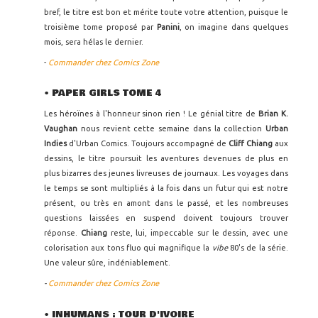
bref, le titre est bon et mérite toute votre attention, puisque le
troisième tome proposé par
Panini
, on imagine dans quelques
mois, sera hélas le dernier.
-
Commander chez Comics Zone
• PAPER GIRLS TOME 4
Les héroïnes à l'honneur sinon rien ! Le génial titre de
Brian K.
Vaughan
nous revient cette semaine dans la collection
Urban
Indies
d'Urban Comics. Toujours accompagné de
Cliff Chiang
aux
dessins, le titre poursuit les aventures devenues de plus en
plus bizarres des jeunes livreuses de journaux. Les voyages dans
le temps se sont multipliés à la fois dans un futur qui est notre
présent, ou très en amont dans le passé, et les nombreuses
questions laissées en suspend doivent toujours trouver
réponse.
Chiang
reste, lui, impeccable sur le dessin, avec une
colorisation aux tons fluo qui magnifique la
vibe
80's de la série.
Une valeur sûre, indéniablement.
-
Commander chez Comics Zone
• INHUMANS : TOUR D'IVOIRE