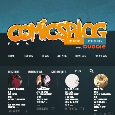
CONNEXION
INSCRIPTION
HOME
BRÈVES
NEWS
AGENDA
REVIEWS
PREVIEWS
PLUS
DOSSIERS
INTERVIEWS
CHRONIQUES
SUPERGIRL
"CHAQUE
L'AMOUR
HELEN
ET
AUTEUR
ET LA
DE
HELEN
S'INSPIRE
VERMINE
WYNDHORN
DE
DU
: WILL
ET
WYNDHORN
MONDE
MCPHAIL,
WONDER
:
RÉEL" :
OU L'ART
WOMAN :
RENCONTRE
...
DE ...
TOM
AVEC ...
KING ET
INTERVIEW
INTERVIEW
1
1
...
INTERVIEW
4
INTERVIEW
3