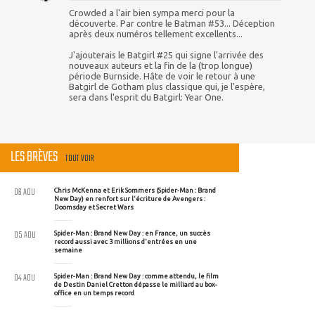
Crowded a l'air bien sympa merci pour la
découverte. Par contre le Batman #53... Déception
après deux numéros tellement excellents...
J'ajouterais le Batgirl #25 qui signe l'arrivée des
nouveaux auteurs et la fin de la (trop longue)
période Burnside. Hâte de voir le retour à une
Batgirl de Gotham plus classique qui, je l'espère,
sera dans l'esprit du Batgirl: Year One.
LES BRÈVES
TOUT VOIR
06 AOU
Chris McKenna et Erik Sommers (Spider-Man : Brand
New Day) en renfort sur l'écriture de Avengers :
Doomsday et Secret Wars
05 AOU
Spider-Man : Brand New Day : en France, un succès
record aussi avec 3 millions d'entrées en une
semaine
04 AOU
Spider-Man : Brand New Day : comme attendu, le film
de Destin Daniel Cretton dépasse le milliard au box-
office en un temps record