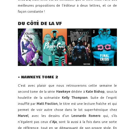
meilleures propositions de l'éditeur à deux lettres, et ce de
façon constante !
DU CÔTÉ DE LA VF
• HAWKEYE TOME 2
C'est avec plaisir que nous retrouverons cette semaine le
second tome de la série
Hawkeye
dédiée à
Kate Bishop
, sous la
houlette de la scénariste
Kelly Thompson
. Suite de l'esprit
insufflé par
Matt Fraction
, le titre est une lecture fraîche et qui
permet de voir autre chose dans le lot super-héroïque chez
Marvel
, avec les dessins d'un
Leonardo Romero
qui, s'ils
n'égalent pas ceux d'
Aja
, sont là aussi à la fois dans une sorte
de référence, tout en se démarquant de son propre style. En