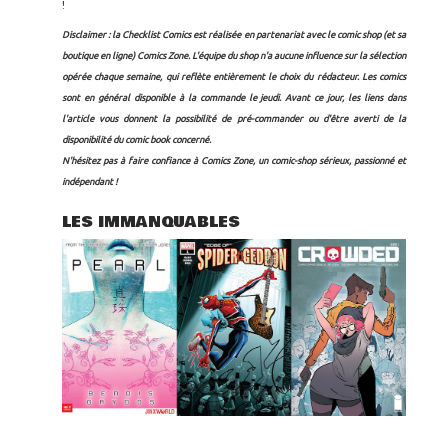
!
Disclaimer : la Checklist Comics est réalisée en partenariat avec le comic shop (et sa
boutique en ligne)
Comics Zone
. L'équipe du shop n'a aucune influence sur la sélection
opérée chaque semaine, qui reflète entièrement le choix du rédacteur.
Les comics
sont en général disponible à la commande le jeudi. Avant ce jour, les liens dans
l'article vous donnent la possibilité de pré-commander ou d'être averti de la
disponibilité du comic book concerné.
N'hésitez pas à faire confiance à Comics Zone, un comic-shop sérieux, passionné et
indépendant !
LES IMMANQUABLES