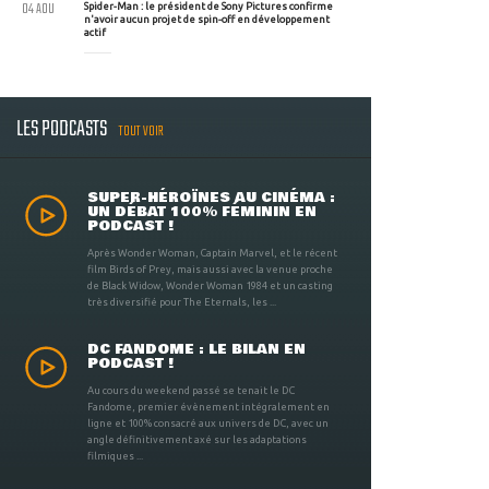
04 AOU
Spider-Man : le président de Sony Pictures confirme
n'avoir aucun projet de spin-off en développement
actif
LES PODCASTS
TOUT VOIR
SUPER-HÉROÏNES AU CINÉMA :
UN DÉBAT 100% FÉMININ EN
PODCAST !
Après Wonder Woman, Captain Marvel, et le récent
film Birds of Prey, mais aussi avec la venue proche
de Black Widow, Wonder Woman 1984 et un casting
très diversifié pour The Eternals, les ...
DC FANDOME : LE BILAN EN
PODCAST !
Au cours du weekend passé se tenait le DC
Fandome, premier évènement intégralement en
ligne et 100% consacré aux univers de DC, avec un
angle définitivement axé sur les adaptations
filmiques ...