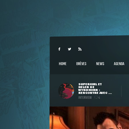
HOME
BRÈVES
NEWS
AGENDA
SUPERGIRL ET
HELEN DE
WYNDHORN :
RENCONTRE AVEC ...
INTERVIEW
4