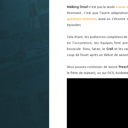
Walking Dead
n'est pas la seule
à avoir
étonnant, c'est que l'autre adaptatio
quelques semaines
, aussi on s'étonne
épisodes.
Cela étant, les audiences complexes de 
en l'occurrence, les équipes font pr
bouscule. Dieu, Satan, le
Grail
et les va
coup de fouet après un début de saison
Vous pouvez continuer de suivre
Preac
le frère de maman), ou sur OCS, évide