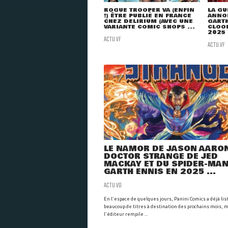
ROGUE TROOPER VA (ENFIN
LA GU
!) ÊTRE PUBLIÉ EN FRANCE
ANNON
CHEZ DELIRIUM (AVEC UNE
GARTH
VARIANTE COMIC SHOPS ...
CLOO
2025
ACTU VF
ACTU VF
LE NAMOR DE JASON AARON
DOCTOR STRANGE DE JED
MACKAY ET DU SPIDER-MAN
GARTH ENNIS EN 2025 ...
ACTU VO
En l'espace de quelques jours, Panini Comics a déjà lis
beaucoup de titres à destination des prochains mois, 
l'éditeur rempile ...