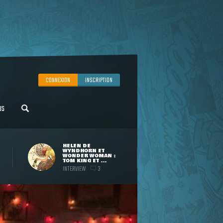
CONNEXION
INSCRIPTION
US
HELEN DE
WYNDHORN ET
WONDER WOMAN :
TOM KING ET ...
INTERVIEW
3