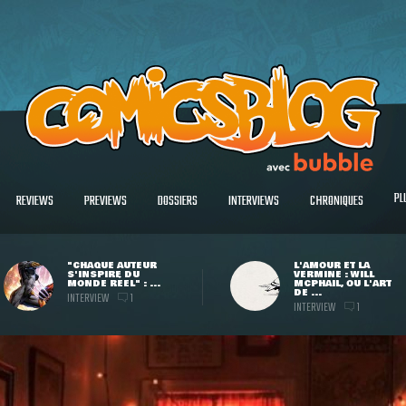
PL
REVIEWS
PREVIEWS
DOSSIERS
INTERVIEWS
CHRONIQUES
"CHAQUE AUTEUR
L'AMOUR ET LA
S'INSPIRE DU
VERMINE : WILL
MONDE RÉEL" : ...
MCPHAIL, OU L'ART
DE ...
INTERVIEW
1
INTERVIEW
1