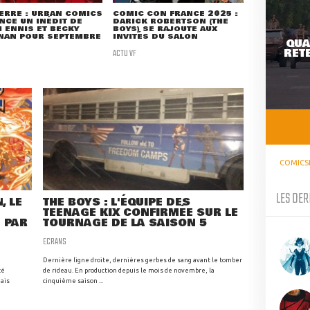
ERRE : URBAN COMICS
COMIC CON FRANCE 2025 :
CE UN INÉDIT DE
DARICK ROBERTSON (THE
 ENNIS ET BECKY
BOYS) SE RAJOUTE AUX
NAN POUR SEPTEMBRE
INVITÉS DU SALON
QUA
RETE
ACTU VF
COMICS
LES DER
, LE
THE BOYS : L'ÉQUIPE DES
TEENAGE KIX CONFIRMÉE SUR LE
 PAR
TOURNAGE DE LA SAISON 5
ECRANS
Dernière ligne droite, dernières gerbes de sang avant le tomber
té
de rideau. En production depuis le mois de novembre, la
mais
cinquième saison ...