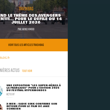
TRASHBAG
ND LE THÈME DES AVENGERS
NTIT... POUR LE DÉFILÉ DU 14
JUILLET 2026
PAR
ARNO KIKOO
VOIR TOUS LES ARTICLES TRASHBAG
BLOG.fr
NIÈRES ACTUS
TOUT VOIR
UNE EXPOSITION "LES SUPER-HÉROS À
LA FRANÇAISE" POUR L'ÉDITION 2026
DU FESTIVAL HYPERMONDES
ACTU VF
X-MEN : SADIE SINK CONFIRME SON
RETOUR POUR LE FILM DE JAKE
SCHREIER