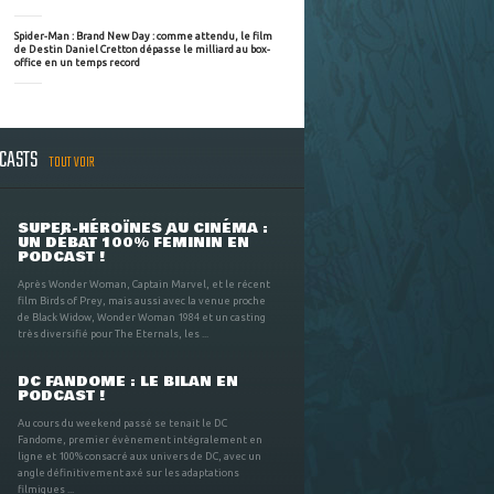
Spider-Man : Brand New Day : comme attendu, le film
de Destin Daniel Cretton dépasse le milliard au box-
office en un temps record
DCASTS
TOUT VOIR
SUPER-HÉROÏNES AU CINÉMA :
UN DÉBAT 100% FÉMININ EN
PODCAST !
Après Wonder Woman, Captain Marvel, et le récent
film Birds of Prey, mais aussi avec la venue proche
de Black Widow, Wonder Woman 1984 et un casting
très diversifié pour The Eternals, les ...
DC FANDOME : LE BILAN EN
PODCAST !
Au cours du weekend passé se tenait le DC
Fandome, premier évènement intégralement en
ligne et 100% consacré aux univers de DC, avec un
angle définitivement axé sur les adaptations
filmiques ...