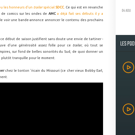
 eu les honneurs d'un
trailer
spécial
SDCC
. Ce qui est en revanche
04 AOU
n de comics sur les ondes de
AMC
a déjà fait ses débuts il y a
 de voir une bande-annonce annoncer le contenu des prochains
ce début de saison justifient sans doute une envie de tartiner -
LES PO
euve d'une générosité assez folle pour ce
trailer
, où tout se
mpires, sur fond de belles sonorités du Sud, de quoi donner un
 plutôt tranquille pour le moment.
her
chez le tonton 'ricain du Missouri (ce cher vieux Bobby Earl,
mment.