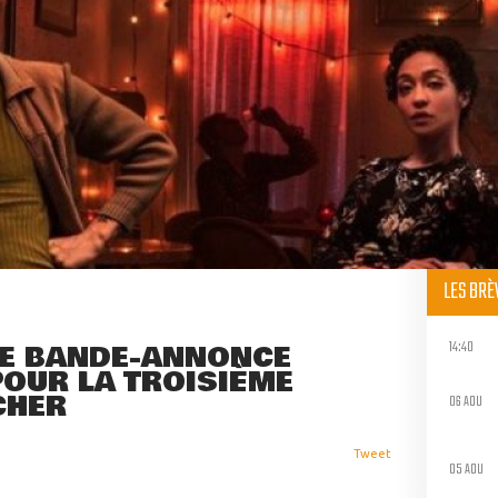
LES BR
14:40
NE BANDE-ANNONCE
POUR LA TROISIÈME
CHER
06 AOU
Tweet
05 AOU