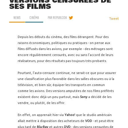
VERSIONS CENSURÉES DE
SES FILMS
NEWS
CINÉMA
PAR
REPUBL33K
Tweet
Depuis les débuts du cinéma, des films dérangent. Pour des
raisons économiques, politiques ou pratiques - on pense aux
films diffusés dans les avions, par exemple - des métrages sont
encore régulièrement censurés, avec ou sans l'accord de leurs
réalisateurs, pour des résultats pas toujours très probants.
Pourtant, l'auto-censure continue, ne serait-ce que pour assurer
une classification plus favorable dans les salles obscures ou à la
télévision, et bien sûr, équiper les transports en commun
comme les avions. Des versions amputées de nos films préférés
existent donc déjà un peu partout, mais
Sony
a décidé de les
vendre, ou plutôt, de les offrir.
En effet, on apprenait hier via
Yahoo!
que le studio américain
allait mettre à disposition des acheteurs de
VOD
- et peut-être
plus tard de
Blu-Ray
et autres
DVD
- des versions censurées de