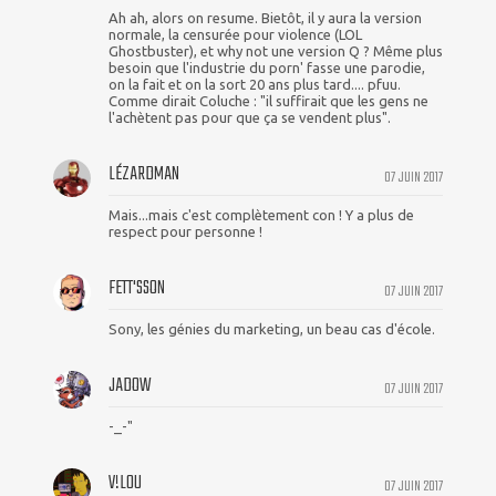
Ah ah, alors on resume. Bietôt, il y aura la version
normale, la censurée pour violence (LOL
Ghostbuster), et why not une version Q ? Même plus
besoin que l'industrie du porn' fasse une parodie,
on la fait et on la sort 20 ans plus tard.... pfuu.
Comme dirait Coluche : "il suffirait que les gens ne
l'achètent pas pour que ça se vendent plus".
LÉZARDMAN
07 JUIN 2017
Mais...mais c'est complètement con ! Y a plus de
respect pour personne !
FETT'SSON
07 JUIN 2017
Sony, les génies du marketing, un beau cas d'école.
JADOW
07 JUIN 2017
-_-"
V!L0U
07 JUIN 2017