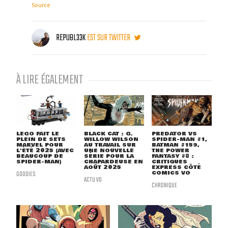
Source
REPUBL33K
EST SUR TWITTER
À LIRE ÉGALEMENT
LEGO FAIT LE
BLACK CAT : G.
PREDATOR VS
PLEIN DE SETS
WILLOW WILSON
SPIDER-MAN #1,
MARVEL POUR
AU TRAVAIL SUR
BATMAN #159,
L'ÉTÉ 2025 (AVEC
UNE NOUVELLE
THE POWER
BEAUCOUP DE
SÉRIE POUR LA
FANTASY #8 :
SPIDER-MAN)
CHAPARDEUSE EN
CRITIQUES
AOÛT 2025
EXPRESS CÔTÉ
GOODIES
COMICS VO
ACTU VO
CHRONIQUE