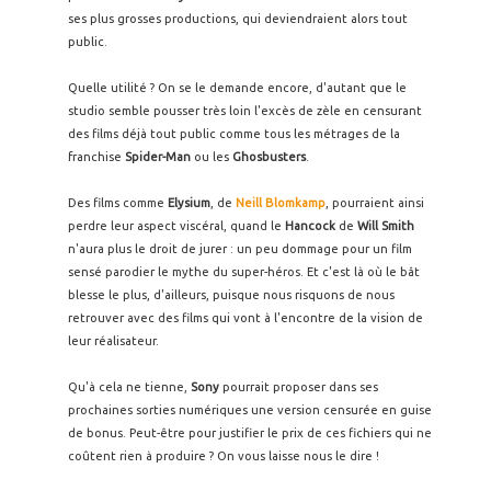
ses plus grosses productions, qui deviendraient alors tout
public.
Quelle utilité ? On se le demande encore, d'autant que le
studio semble pousser très loin l'excès de zèle en censurant
des films déjà tout public comme tous les métrages de la
franchise
Spider-Man
ou les
Ghosbusters
.
Des films comme
Elysium
, de
Neill Blomkamp
, pourraient ainsi
perdre leur aspect viscéral, quand le
Hancock
de
Will Smith
n'aura plus le droit de jurer : un peu dommage pour un film
sensé parodier le mythe du super-héros. Et c'est là où le bât
blesse le plus, d'ailleurs, puisque nous risquons de nous
retrouver avec des films qui vont à l'encontre de la vision de
leur réalisateur.
Qu'à cela ne tienne,
Sony
pourrait proposer dans ses
prochaines sorties numériques une version censurée en guise
de bonus. Peut-être pour justifier le prix de ces fichiers qui ne
coûtent rien à produire ? On vous laisse nous le dire !