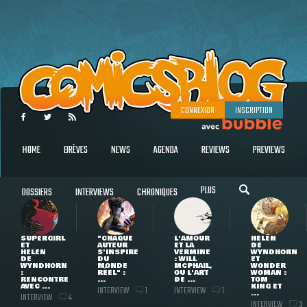
CONNEXION
INSCRIPTION
HOME
BRÈVES
NEWS
AGENDA
REVIEWS
PREVIEWS
PLUS
DOSSIERS
INTERVIEWS
CHRONIQUES
SUPERGIRL
"CHAQUE
L'AMOUR
HELEN
ET
AUTEUR
ET LA
DE
HELEN
S'INSPIRE
VERMINE
WYNDHORN
DE
DU
: WILL
ET
WYNDHORN
MONDE
MCPHAIL,
WONDER
:
RÉEL" :
OU L'ART
WOMAN :
RENCONTRE
...
DE ...
TOM
AVEC ...
KING ET
INTERVIEW
INTERVIEW
1
1
...
INTERVIEW
4
INTERVIEW
3