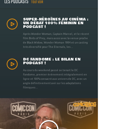
LES PODCASTS
TOUT VOIR
SUPER-HÉROÏNES AU CINÉMA :
UN DÉBAT 100% FÉMININ EN
PODCAST !
Après Wonder Woman, Captain Marvel, et le récent
film Birds of Prey, mais aussi avec la venue proche
de Black Widow, Wonder Woman 1984 et un casting
très diversifié pour The Eternals, les ...
DC FANDOME : LE BILAN EN
PODCAST !
Au cours du weekend passé se tenait le DC
Fandome, premier évènement intégralement en
ligne et 100% consacré aux univers de DC, avec un
angle définitivement axé sur les adaptations
filmiques ...