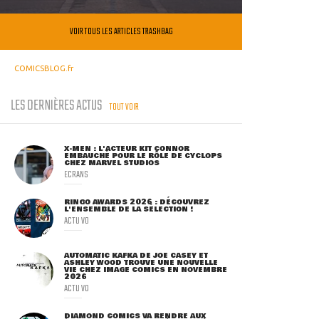
VOIR TOUS LES ARTICLES TRASHBAG
COMICSBLOG.fr
LES DERNIÈRES ACTUS
TOUT VOIR
X-MEN : L'ACTEUR KIT CONNOR
EMBAUCHÉ POUR LE RÔLE DE CYCLOPS
CHEZ MARVEL STUDIOS
ECRANS
RINGO AWARDS 2026 : DÉCOUVREZ
L'ENSEMBLE DE LA SÉLECTION !
ACTU VO
AUTOMATIC KAFKA DE JOE CASEY ET
ASHLEY WOOD TROUVE UNE NOUVELLE
VIE CHEZ IMAGE COMICS EN NOVEMBRE
2026
ACTU VO
DIAMOND COMICS VA RENDRE AUX