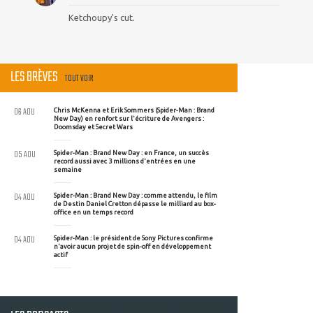
Ketchoupy's cut.
LES BRÈVES
TOUT VOIR
06 AOU
Chris McKenna et Erik Sommers (Spider-Man : Brand
New Day) en renfort sur l'écriture de Avengers :
Doomsday et Secret Wars
05 AOU
Spider-Man : Brand New Day : en France, un succès
record aussi avec 3 millions d'entrées en une
semaine
04 AOU
Spider-Man : Brand New Day : comme attendu, le film
de Destin Daniel Cretton dépasse le milliard au box-
office en un temps record
04 AOU
Spider-Man : le président de Sony Pictures confirme
n'avoir aucun projet de spin-off en développement
actif