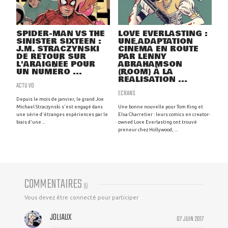
SPIDER-MAN VS THE
LOVE EVERLASTING :
SINISTER SIXTEEN :
UNE ADAPTATION
J.M. STRACZYNSKI
CINÉMA EN ROUTE
DE RETOUR SUR
PAR LENNY
L'ARAIGNÉE POUR
ABRAHAMSON
UN NUMÉRO ...
(ROOM) À LA
RÉALISATION ...
ACTU VO
ECRANS
Depuis le mois de janvier, le grand Joe
Michael Straczynski s'est engagé dans
Une bonne nouvelle pour Tom King et
une série d'étranges expériences par le
Elsa Charretier : leurs comics en creator-
biais d'une ...
owned Love Everlasting ont trouvé
preneur chez Hollywood, ...
COMMENTAIRES
(
5
)
Vous devez être connecté pour participer
JOLIAUX
07 JUIN 2017