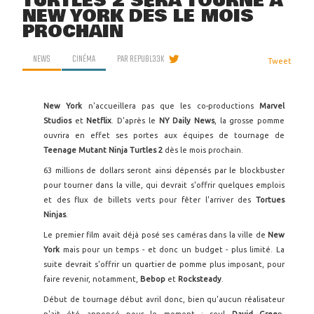
TURTLES 2 SERA TOURNÉ À
NEW YORK DÈS LE MOIS
PROCHAIN
NEWS
CINÉMA
PAR
REPUBL33K
Tweet
New York
n'accueillera pas que les co-productions
Marvel
Studios
et
Netflix
. D'après le
NY Daily News
, la grosse pomme
ouvrira en effet ses portes aux équipes de tournage de
Teenage Mutant Ninja Turtles 2
dès le mois prochain.
63 millions de dollars seront ainsi dépensés par le blockbuster
pour tourner dans la ville, qui devrait s'offrir quelques emplois
et des flux de billets verts pour fêter l'arriver des
Tortues
Ninjas
.
Le premier film avait déjà posé ses caméras dans la ville de
New
York
mais pour un temps - et donc un budget - plus limité. La
suite devrait s'offrir un quartier de pomme plus imposant, pour
faire revenir, notamment,
Bebop
et
Rocksteady
.
Début de tournage début avril donc, bien qu'aucun réalisateur