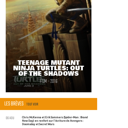
TEENAGE MUTANT
NINJA TURTLES: OUT
OF THE SHADOWS
FILM - 2016
LES BRÈVES
TOUT VOIR
06 AOU
Chris McKenna et Erik Sommers (Spider-Man : Brand
New Day) en renfort sur l'écriture de Avengers :
Doomsday et Secret Wars