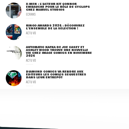
X-MEN : L'ACTEUR KIT CONNOR
EMBAUCHÉ POUR LE RÔLE DE CYCLOPS
CHEZ MARVEL STUDIOS
ECRANS
RINGO AWARDS 2026 : DÉCOUVREZ
L'ENSEMBLE DE LA SÉLECTION !
ACTU VO
AUTOMATIC KAFKA DE JOE CASEY ET
ASHLEY WOOD TROUVE UNE NOUVELLE
VIE CHEZ IMAGE COMICS EN NOVEMBRE
2026
ACTU VO
DIAMOND COMICS VA RENDRE AUX
ÉDITEURS LES COMICS SÉQUESTRÉS
DANS LEUR ENTREPÔT
ACTU VO