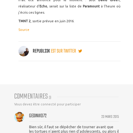
n'ait été annoncé pour le moment : seul
David Gree
n,
réalisateur d'
Echo
, serait sur la liste de
Paramount
à l'heure où
j'écris ces lignes.
TMNT 2
, sortie prévue en juin 2016.
Source
REPUBL33K
EST SUR TWITTER
COMMENTAIRES
(
3
)
Vous devez être connecté pour participer
GEOINVID72
23 MARS 2015
Bien sûr, il faut se dépêcher de tourner avant que
les tortues n'aient plus rien d'adolescents, ou alors il