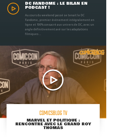
DC FANDOME : LE BILAN EN
PODCAST !
Au cours du weekend passé se tenait le DC
Fandome, premier évènement intégralement en
ligne et 100% consacré aux univers de DC, avec un
angle définitivement axé sur les adaptations
filmiques ...
COMICSBLOG TV
MARVEL ET POLITIQUE :
RENCONTRE AVEC LE GRAND ROY
THOMAS