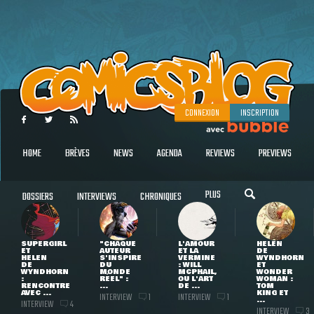
CONNEXION
INSCRIPTION
HOME
BRÈVES
NEWS
AGENDA
REVIEWS
PREVIEWS
PLUS
DOSSIERS
INTERVIEWS
CHRONIQUES
SUPERGIRL
"CHAQUE
L'AMOUR
HELEN
ET
AUTEUR
ET LA
DE
HELEN
S'INSPIRE
VERMINE
WYNDHORN
DE
DU
: WILL
ET
WYNDHORN
MONDE
MCPHAIL,
WONDER
:
RÉEL" :
OU L'ART
WOMAN :
RENCONTRE
...
DE ...
TOM
AVEC ...
KING ET
INTERVIEW
INTERVIEW
1
1
...
INTERVIEW
4
INTERVIEW
3