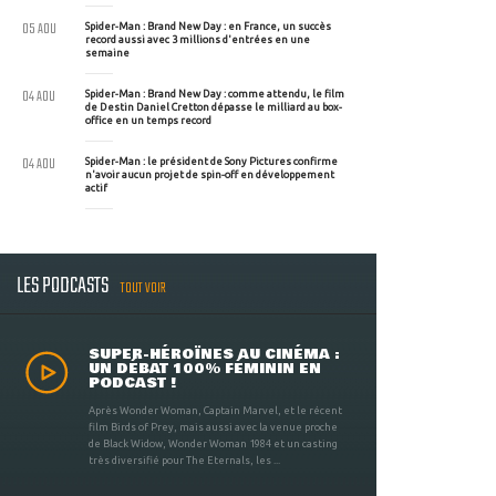
05 AOU
Spider-Man : Brand New Day : en France, un succès
record aussi avec 3 millions d'entrées en une
semaine
04 AOU
Spider-Man : Brand New Day : comme attendu, le film
de Destin Daniel Cretton dépasse le milliard au box-
office en un temps record
04 AOU
Spider-Man : le président de Sony Pictures confirme
n'avoir aucun projet de spin-off en développement
actif
LES PODCASTS
TOUT VOIR
SUPER-HÉROÏNES AU CINÉMA :
UN DÉBAT 100% FÉMININ EN
PODCAST !
Après Wonder Woman, Captain Marvel, et le récent
film Birds of Prey, mais aussi avec la venue proche
de Black Widow, Wonder Woman 1984 et un casting
très diversifié pour The Eternals, les ...