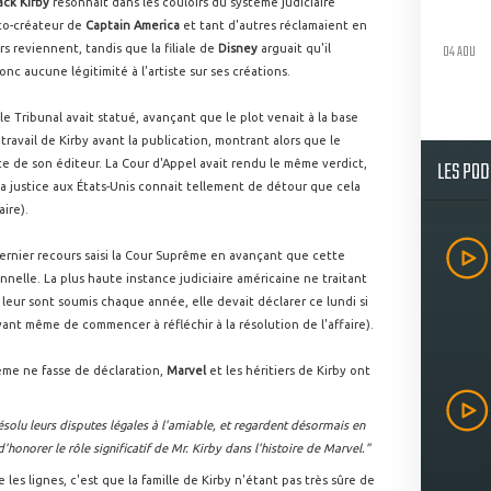
ack Kirby
résonnait dans les couloirs du système judiciaire
 co-créateur de
Captain America
et tant d'autres réclamaient en
04 AOU
rs reviennent, tandis que la filiale de
Disney
arguait qu'il
nc aucune légitimité à l'artiste sur ses créations.
 le Tribunal avait statué, avançant que le plot venait à la base
 travail de Kirby avant la publication, montrant alors que le
LES PO
te de son éditeur. La Cour d'Appel avait rendu le même verdict,
la justice aux États-Unis connait tellement de détour que cela
ire).
dernier recours saisi la Cour Suprême en avançant que cette
onnelle. La plus haute instance judiciaire américaine ne traitant
 leur sont soumis chaque année, elle devait déclarer ce lundi si
avant même de commencer à réfléchir à la résolution de l'affaire).
me ne fasse de déclaration,
Marvel
et les héritiers de Kirby ont
ésolu leurs disputes légales à l'amiable, et regardent désormais en
onorer le rôle significatif de Mr. Kirby dans l'histoire de Marvel."
les lignes, c'est que la famille de Kirby n'étant pas très sûre de