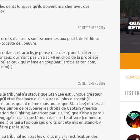
 des dents longues qu'ils doivent marcher avec des
 o/
QUA
RETE
30 SEPTEMBRE 2014
droits d'auteurs sont si minimes aux profit de l'éditeur
-totalité de l'oeuvre.
ci dans cet article, je pense que c'est pour faciliter la
r ceux qui n'ont pas un bac +8 en droit de la propriété
ence) et ceux qui même en couplant l'article et ton com,
moi) :)
COMICS
29 SEPTEMBRE 2014
LES DER
le tribunal n'a statué que Stan Lee est l'unique créateur
'il était freelance qu'il n'a pas eu plus d'argent (il
 créations quand même mais moins que Stan Lee) et c'est à
 Joe Simon de récupérer les droits de Captain America
ation de Fighting American par la suite) que Kirby a perdu
it engagé en tant que témoin dans cette affaire (comme tu
aine...) ce qui a fait que ses droits ont été mis en stand-by.
aire par la suite.
 au tribunal non pas les droits mais la rectification des