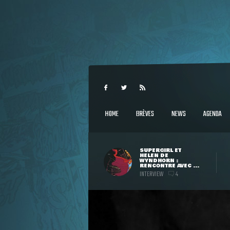
HOME
BRÈVES
NEWS
AGENDA
SUPERGIRL ET
HELEN DE
WYNDHORN :
RENCONTRE AVEC ...
INTERVIEW
4