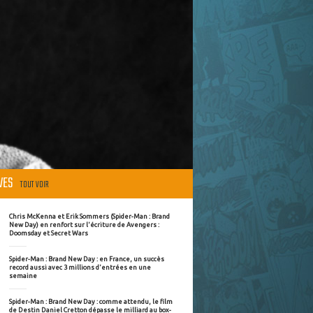
ÈVES
TOUT VOIR
Chris McKenna et Erik Sommers (Spider-Man : Brand
New Day) en renfort sur l'écriture de Avengers :
Doomsday et Secret Wars
Spider-Man : Brand New Day : en France, un succès
record aussi avec 3 millions d'entrées en une
semaine
Spider-Man : Brand New Day : comme attendu, le film
de Destin Daniel Cretton dépasse le milliard au box-