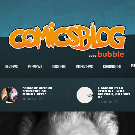
PL
REVIEWS
PREVIEWS
DOSSIERS
INTERVIEWS
CHRONIQUES
"CHAQUE AUTEUR
L'AMOUR ET LA
S'INSPIRE DU
VERMINE : WILL
MONDE RÉEL" : ...
MCPHAIL, OU L'ART
DE ...
INTERVIEW
1
INTERVIEW
1