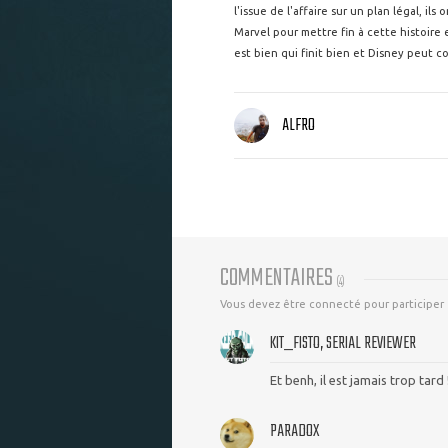
l'issue de l'affaire sur un plan légal, i
Marvel pour mettre fin à cette histoire 
est bien qui finit bien et Disney peut c
ALFRO
COMMENTAIRES
(
4
)
Vous devez être connecté pour participer
KIT_FISTO, SERIAL REVIEWER
Et benh, il est jamais trop tard !
PARADOX