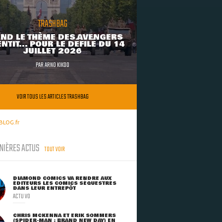
TRASHBAG
ND LE THÈME DES AVENGERS
NTIT... POUR LE DÉFILÉ DU 14
JUILLET 2026
PAR
ARNO KIKOO
VOIR TOUS LES ARTICLES TRASHBAG
BLOG.fr
NIÈRES ACTUS
TOUT VOIR
DIAMOND COMICS VA RENDRE AUX
ÉDITEURS LES COMICS SÉQUESTRÉS
DANS LEUR ENTREPÔT
ACTU VO
CHRIS MCKENNA ET ERIK SOMMERS
(SPIDER-MAN : BRAND NEW DAY) EN