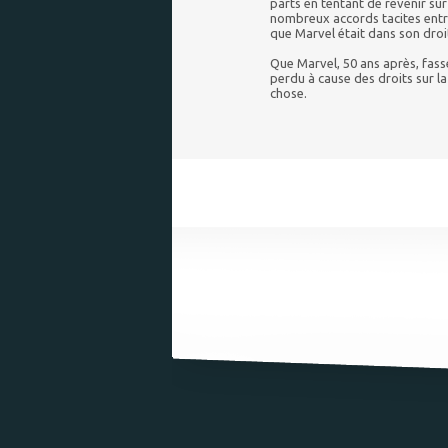
parts en tentant de revenir sur 
nombreux accords tacites entre 
que Marvel était dans son dro
Que Marvel, 50 ans après, fass
perdu à cause des droits sur la
chose.