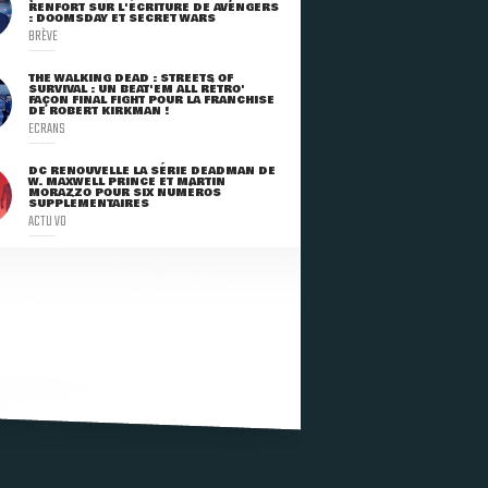
RENFORT SUR L'ÉCRITURE DE AVENGERS
: DOOMSDAY ET SECRET WARS
BRÈVE
THE WALKING DEAD : STREETS OF
SURVIVAL : UN BEAT'EM ALL RÉTRO'
FAÇON FINAL FIGHT POUR LA FRANCHISE
DE ROBERT KIRKMAN !
ECRANS
DC RENOUVELLE LA SÉRIE DEADMAN DE
W. MAXWELL PRINCE ET MARTIN
MORAZZO POUR SIX NUMÉROS
SUPPLÉMENTAIRES
ACTU VO