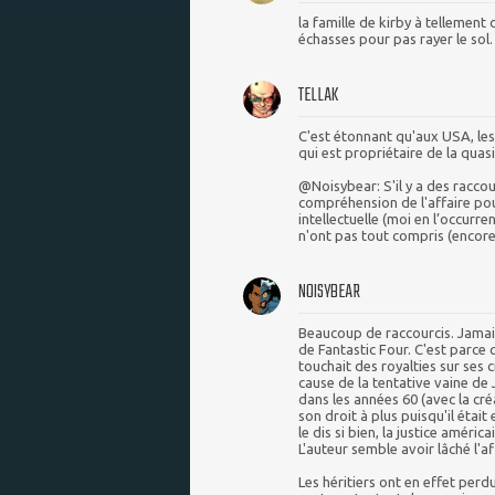
la famille de kirby à tellement
échasses pour pas rayer le sol.
TELLAK
C'est étonnant qu'aux USA, les 
qui est propriétaire de la quasi
@Noisybear: S'il y a des raccour
compréhension de l'affaire pou
intellectuelle (moi en l’occurr
n'ont pas tout compris (encore 
NOISYBEAR
Beaucoup de raccourcis. Jamais 
de Fantastic Four. C'est parce qu
touchait des royalties sur ses
cause de la tentative vaine de
dans les années 60 (avec la cré
son droit à plus puisqu'il éta
le dis si bien, la justice améric
L'auteur semble avoir lâché l'aff
Les héritiers ont en effet perdu