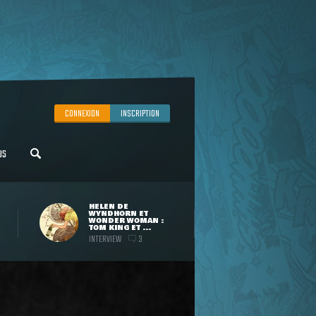
CONNEXION
INSCRIPTION
US
HELEN DE
WYNDHORN ET
WONDER WOMAN :
TOM KING ET ...
INTERVIEW
3