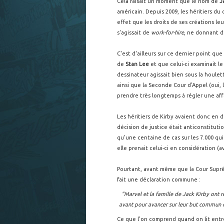
Cela faisait un moment que le nom de
J
américain. Depuis 2009, les héritiers du
effet que les droits de ses créations leu
s'agissait de
work-for-hire
, ne donnant do
C'est d'ailleurs sur ce dernier point que
de
Stan Lee
et que celui-ci examinait le
dessinateur agissait bien sous la houlet
ainsi que la Seconde Cour d'Appel (oui, 
prendre très longtemps à régler une affa
Les héritiers de Kirby avaient donc en 
décision de justice était anticonstituti
qu'une centaine de cas sur les 7.000 qui
elle prenait celui-ci en considération (
Pourtant, avant même que la Cour Suprê
fait une déclaration commune :
"Marvel et la famille de Jack Kirby ont r
avant pour avancer sur leur but commun d'h
Ce que l'on comprend quand on lit entre 