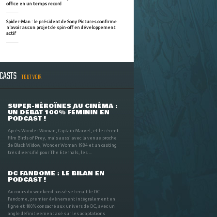
office en un temps record
Spider-Man : le président de Sony Pictures confirme
n'avoir aucun projet de spin-off en développement
actif
DCASTS
TOUT VOIR
SUPER-HÉROÏNES AU CINÉMA :
UN DÉBAT 100% FÉMININ EN
PODCAST !
Après Wonder Woman, Captain Marvel, et le récent
film Birds of Prey, mais aussi avec la venue proche
de Black Widow, Wonder Woman 1984 et un casting
très diversifié pour The Eternals, les ...
DC FANDOME : LE BILAN EN
PODCAST !
Au cours du weekend passé se tenait le DC
Fandome, premier évènement intégralement en
ligne et 100% consacré aux univers de DC, avec un
angle définitivement axé sur les adaptations