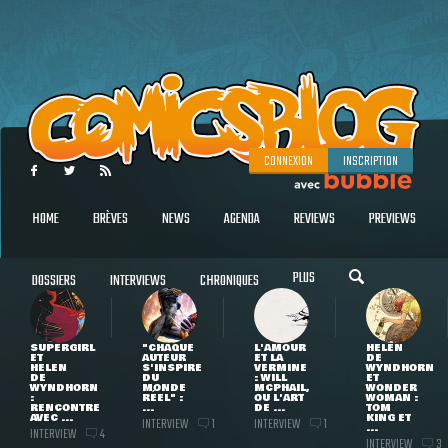
CONNEXION
INSCRIPTION
HOME
BRÈVES
NEWS
AGENDA
REVIEWS
PREVIEWS
PLUS
DOSSIERS
INTERVIEWS
CHRONIQUES
SUPERGIRL
"CHAQUE
L'AMOUR
HELEN
ET
AUTEUR
ET LA
DE
HELEN
S'INSPIRE
VERMINE
WYNDHORN
DE
DU
: WILL
ET
WYNDHORN
MONDE
MCPHAIL,
WONDER
:
RÉEL" :
OU L'ART
WOMAN :
RENCONTRE
...
DE ...
TOM
AVEC ...
KING ET
INTERVIEW
INTERVIEW
1
1
...
INTERVIEW
4
INTERVIEW
3