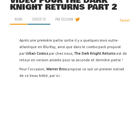
VIDÉO POUR THE DARK
KNIGHT RETURNS PART 2
NEWS
SERIES TV
PAR
SULLIVAN
Tweet
Après une première partie sortie il y a quelques mois outre-
atlantique en Blu-Ray, ainsi que dans le combo-pack proposé
par
Urban Comics
par chez nous,
The Dark Knight Returns
est de
retour en version animée pour sa seconde et dernière partie !
Pour l'occasion,
Warner Bros
propose ce soir un premier extrait
de ce beau bébé, par ici :