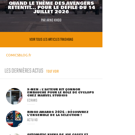
QUAND LE THÈME DES AVENGERS
RETENTIT... POUR LE DÉFILÉ DU 14
JUILLET 2026
PAR
ARNO KIKOO
VOIR TOUS LES ARTICLES TRASHBAG
COMICSBLOG.fr
LES DERNIÈRES ACTUS
TOUT VOIR
X-MEN : L'ACTEUR KIT CONNOR
EMBAUCHÉ POUR LE RÔLE DE CYCLOPS
CHEZ MARVEL STUDIOS
ECRANS
RINGO AWARDS 2026 : DÉCOUVREZ
L'ENSEMBLE DE LA SÉLECTION !
ACTU VO
AUTOMATIC KAFKA DE JOE CASEY ET