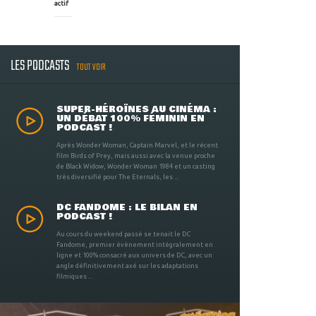
actif
LES PODCASTS
TOUT VOIR
SUPER-HÉROÏNES AU CINÉMA :
UN DÉBAT 100% FÉMININ EN
PODCAST !
Après Wonder Woman, Captain Marvel, et le récent
film Birds of Prey, mais aussi avec la venue proche
de Black Widow, Wonder Woman 1984 et un casting
très diversifié pour The Eternals, les ...
DC FANDOME : LE BILAN EN
PODCAST !
Au cours du weekend passé se tenait le DC
Fandome, premier évènement intégralement en
ligne et 100% consacré aux univers de DC, avec un
angle définitivement axé sur les adaptations
filmiques ...