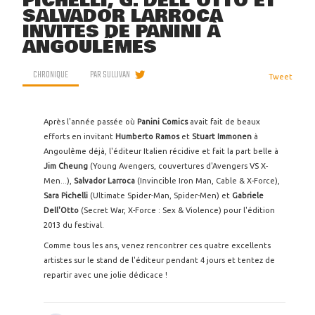
PICHELLI, G. DELL'OTTO ET
SALVADOR LARROCA
INVITÉS DE PANINI À
ANGOULÊMES
CHRONIQUE
PAR
SULLIVAN
Tweet
Après l'année passée où
Panini Comics
avait fait de beaux
efforts en invitant
Humberto Ramos
et
Stuart Immonen
à
Angoulême déjà, l'éditeur Italien récidive et fait la part belle à
Jim Cheung
(Young Avengers, couvertures d'Avengers VS X-
Men...),
Salvador Larroca
(Invincible Iron Man, Cable & X-Force),
Sara Pichelli
(Ultimate Spider-Man, Spider-Men) et
Gabriele
Dell'Otto
(Secret War, X-Force : Sex & Violence) pour l'édition
2013 du festival.
Comme tous les ans, venez rencontrer ces quatre excellents
artistes sur le stand de l'éditeur pendant 4 jours et tentez de
repartir avec une jolie dédicace !