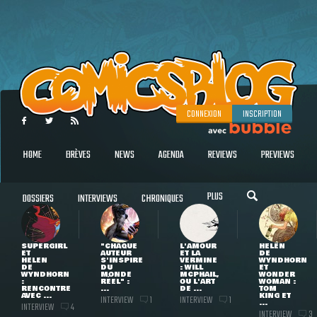
CONNEXION
INSCRIPTION
HOME
BRÈVES
NEWS
AGENDA
REVIEWS
PREVIEWS
PLUS
DOSSIERS
INTERVIEWS
CHRONIQUES
SUPERGIRL
"CHAQUE
L'AMOUR
HELEN
ET
AUTEUR
ET LA
DE
HELEN
S'INSPIRE
VERMINE
WYNDHORN
DE
DU
: WILL
ET
WYNDHORN
MONDE
MCPHAIL,
WONDER
:
RÉEL" :
OU L'ART
WOMAN :
RENCONTRE
...
DE ...
TOM
AVEC ...
KING ET
INTERVIEW
INTERVIEW
1
1
...
INTERVIEW
4
INTERVIEW
3