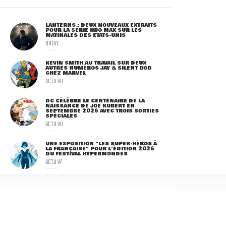
LANTERNS : DEUX NOUVEAUX EXTRAITS
POUR LA SÉRIE HBO MAX SUR LES
MATINALES DES ETATS-UNIS
BRÈVE
KEVIN SMITH AU TRAVAIL SUR DEUX
AUTRES NUMÉROS JAY & SILENT BOB
CHEZ MARVEL
ACTU VO
DC CÉLÈBRE LE CENTENAIRE DE LA
NAISSANCE DE JOE KUBERT EN
SEPTEMBRE 2026 AVEC TROIS SORTIES
SPÉCIALES
ACTU VO
UNE EXPOSITION "LES SUPER-HÉROS À
LA FRANÇAISE" POUR L'ÉDITION 2026
DU FESTIVAL HYPERMONDES
ACTU VF