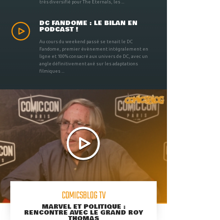
très diversifié pour The Eternals, les ...
DC FANDOME : LE BILAN EN
PODCAST !
Au cours du weekend passé se tenait le DC
Fandome, premier évènement intégralement en
ligne et 100% consacré aux univers de DC, avec un
angle définitivement axé sur les adaptations
filmiques ...
COMICSBLOG TV
MARVEL ET POLITIQUE :
RENCONTRE AVEC LE GRAND ROY
THOMAS