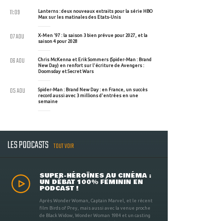
11:09
Lanterns : deux nouveaux extraits pour la série HBO
Max sur les matinales des Etats-Unis
07 AOU
X-Men '97 : la saison 3 bien prévue pour 2027, et la
saison 4 pour 2028
06 AOU
Chris McKenna et Erik Sommers (Spider-Man : Brand
New Day) en renfort sur l'écriture de Avengers :
Doomsday et Secret Wars
05 AOU
Spider-Man : Brand New Day : en France, un succès
record aussi avec 3 millions d'entrées en une
semaine
LES PODCASTS
TOUT VOIR
SUPER-HÉROÏNES AU CINÉMA :
UN DÉBAT 100% FÉMININ EN
PODCAST !
Après Wonder Woman, Captain Marvel, et le récent
film Birds of Prey, mais aussi avec la venue proche
de Black Widow, Wonder Woman 1984 et un casting